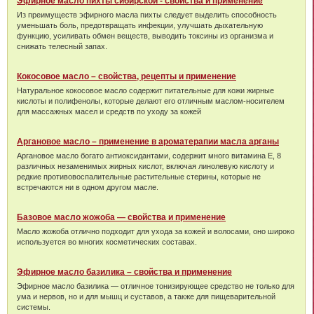
Эфирное масло пихты сибирской - свойства и применение
Из преимуществ эфирного масла пихты следует выделить способность
уменьшать боль, предотвращать инфекции, улучшать дыхательную
функцию, усиливать обмен веществ, выводить токсины из организма и
снижать телесный запах.
Кокосовое масло – свойства, рецепты и применение
Натуральное кокосовое масло содержит питательные для кожи жирные
кислоты и полифенолы, которые делают его отличным маслом-носителем
для массажных масел и средств по уходу за кожей
Аргановое масло – применение в ароматерапии масла арганы
Аргановое масло богато антиоксидантами, содержит много витамина Е, 8
различных незаменимых жирных кислот, включая линолевую кислоту и
редкие противовоспалительные растительные стерины, которые не
встречаются ни в одном другом масле.
Базовое масло жожоба — свойства и применение
Масло жожоба отлично подходит для ухода за кожей и волосами, оно широко
используется во многих косметических составах.
Эфирное масло базилика – свойства и применение
Эфирное масло базилика — отличное тонизирующее средство не только для
ума и нервов, но и для мышц и суставов, а также для пищеварительной
системы.