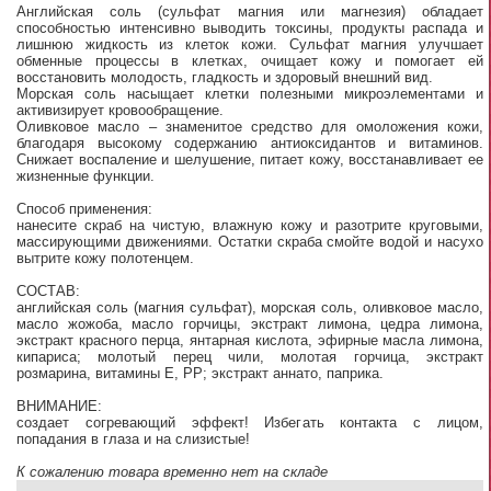
Английская соль (сульфат магния или магнезия) обладает
способностью интенсивно выводить токсины, продукты распада и
лишнюю жидкость из клеток кожи. Сульфат магния улучшает
обменные процессы в клетках, очищает кожу и помогает ей
восстановить молодость, гладкость и здоровый внешний вид.
Морская соль насыщает клетки полезными микроэлементами и
активизирует кровообращение.
Оливковое масло – знаменитое средство для омоложения кожи,
благодаря высокому содержанию антиоксидантов и витаминов.
Снижает воспаление и шелушение, питает кожу, восстанавливает ее
жизненные функции.
Способ применения:
нанесите скраб на чистую, влажную кожу и разотрите круговыми,
массирующими движениями. Остатки скраба смойте водой и насухо
вытрите кожу полотенцем.
СОСТАВ:
английская соль (магния сульфат), морская соль, оливковое масло,
масло жожоба, масло горчицы, экстракт лимона, цедра лимона,
экстракт красного перца, янтарная кислота, эфирные масла лимона,
кипариса; молотый перец чили, молотая горчица, экстракт
розмарина, витамины Е, РР; экстракт аннато, паприка.
ВНИМАНИЕ:
создает согревающий эффект! Избегать контакта с лицом,
попадания в глаза и на слизистые!
К сожалению товара временно нет на складе