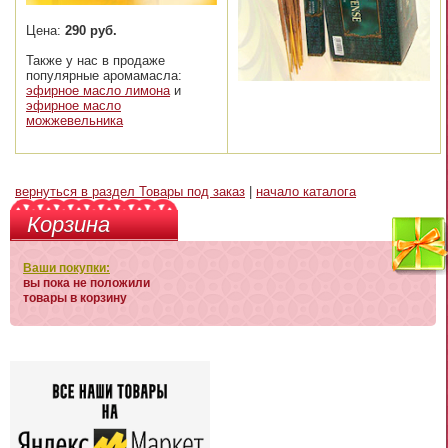
Цена:
290 руб.
Также у нас в продаже
популярные аромамасла:
эфирное масло лимона
и
эфирное масло
можжевельника
вернуться в раздел Товары под заказ
|
начало каталога
Корзина
Ваши покупки:
вы пока не положили
товары в корзину