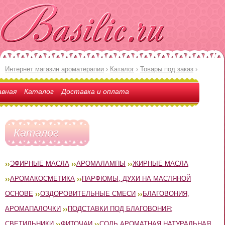
Интернет магазин ароматерапии
›
Каталог
›
Товары под заказ
›
авная
Каталог
Доставка и оплата
Каталог
ЭФИРНЫЕ МАСЛА
АРОМАЛАМПЫ
ЖИРНЫЕ МАСЛА
АРОМАКОСМЕТИКА
ПАРФЮМЫ, ДУХИ НА МАСЛЯНОЙ
ОСНОВЕ
ОЗДОРОВИТЕЛЬНЫЕ СМЕСИ
БЛАГОВОНИЯ,
АРОМАПАЛОЧКИ
ПОДСТАВКИ ПОД БЛАГОВОНИЯ;
СВЕТИЛЬНИКИ
ФИТОЧАИ
СОЛЬ АРОМАТНАЯ НАТУРАЛЬНАЯ