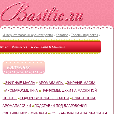
Интернет магазин ароматерапии
›
Каталог
›
Товары под заказ
›
авная
Каталог
Доставка и оплата
Каталог
ЭФИРНЫЕ МАСЛА
АРОМАЛАМПЫ
ЖИРНЫЕ МАСЛА
АРОМАКОСМЕТИКА
ПАРФЮМЫ, ДУХИ НА МАСЛЯНОЙ
ОСНОВЕ
ОЗДОРОВИТЕЛЬНЫЕ СМЕСИ
БЛАГОВОНИЯ,
АРОМАПАЛОЧКИ
ПОДСТАВКИ ПОД БЛАГОВОНИЯ;
СВЕТИЛЬНИКИ
ФИТОЧАИ
СОЛЬ АРОМАТНАЯ НАТУРАЛЬНАЯ