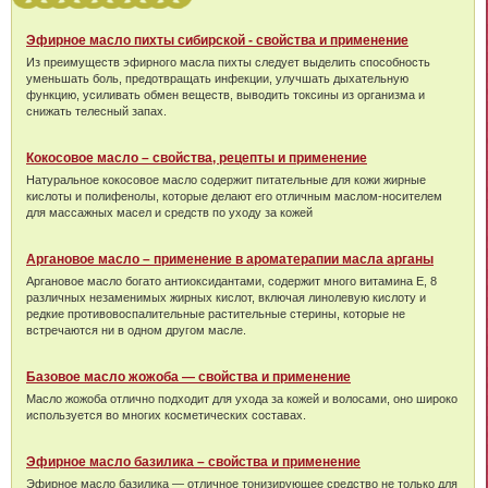
Эфирное масло пихты сибирской - свойства и применение
Из преимуществ эфирного масла пихты следует выделить способность
уменьшать боль, предотвращать инфекции, улучшать дыхательную
функцию, усиливать обмен веществ, выводить токсины из организма и
снижать телесный запах.
Кокосовое масло – свойства, рецепты и применение
Натуральное кокосовое масло содержит питательные для кожи жирные
кислоты и полифенолы, которые делают его отличным маслом-носителем
для массажных масел и средств по уходу за кожей
Аргановое масло – применение в ароматерапии масла арганы
Аргановое масло богато антиоксидантами, содержит много витамина Е, 8
различных незаменимых жирных кислот, включая линолевую кислоту и
редкие противовоспалительные растительные стерины, которые не
встречаются ни в одном другом масле.
Базовое масло жожоба — свойства и применение
Масло жожоба отлично подходит для ухода за кожей и волосами, оно широко
используется во многих косметических составах.
Эфирное масло базилика – свойства и применение
Эфирное масло базилика — отличное тонизирующее средство не только для