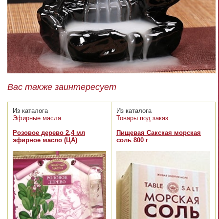
Вас также заинтересует
Из каталога
Из каталога
Эфирные масла
Товары под заказ
Розовое дерево 2,4 мл
Пищевая Сакская морская
эфирное масло (ЦА)
соль 800 г