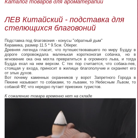
Каталог товаров для ароматерапии
ЛЕВ Китайский - подставка для
стелющихся благовоний
Подставка под благовония - конусы "обратный дым"
Керамика, размер 11.5 * 9.5см. Оберег.
Древняя легенда гласит, что путешествовавшего по миру Будду в
дороге сопровождала маленькая коротконогая собачка, но в
мгновение ока она могла превратиться в огромного льва, и тогда
Будда ехал на нем верхом. С тех пор считается, что собака-лев,
стоящая у входа, приносит в жилище благополучие и охраняет его
от злых духов.
Вот почему каменных охранников у ворот Запретного Города в
Пекине называют то собаками, то львами, то Небесным Львом, то
собакой ФУ, что нередко путает приезжих туристов.
К сожалению товара временно нет на складе