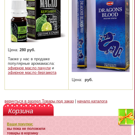
Цена:
280 руб.
Также у нас в продаже
популярные аромамасла:
эфирное масло пачули
и
эфирное масло бергамота
Цена:
руб.
вернуться в раздел Товары под заказ
|
начало каталога
Корзина
Ваши покупки:
вы пока не положили
товары в корзину