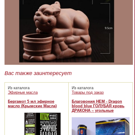
Вас также заинтересует
Из каталога
Из каталога
Эфирные масла
Товары под заказ
Бергамот 5 мл эфирное
Благовония HEM - Dragon
масло (Крымские Масла)
blood blue ГОЛУБАЯ кровь
ДРАКОНА – угольные