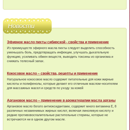
Новости
Эфирное масло пихты сибирской - свойства и применение
Из преимуществ эфирного масла пихты следует выделить способность
уменьшать боль, предотвращать инфекции, улучшать дыхательную
функцию, усиливать обмен веществ, выводить токсины из организма и
снижать телесный запах.
Кокосовое масло – свойства, рецепты и применение
Натуральное кокосовое масло содержит питательные для кожи жирные
кислоты и полифенолы, которые делают его отличным маслом-носителем
для массажных масел и средств по уходу за кожей
Аргановое масло – применение в ароматерапии масла арганы
Аргановое масло богато антиоксидантами, содержит много витамина Е, 8
различных незаменимых жирных кислот, включая линолевую кислоту и
редкие противовоспалительные растительные стерины, которые не
встречаются ни в одном другом масле.