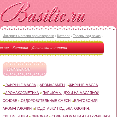
Интернет магазин ароматерапии
›
Каталог
›
Товары под заказ
›
авная
Каталог
Доставка и оплата
Каталог
ЭФИРНЫЕ МАСЛА
АРОМАЛАМПЫ
ЖИРНЫЕ МАСЛА
АРОМАКОСМЕТИКА
ПАРФЮМЫ, ДУХИ НА МАСЛЯНОЙ
ОСНОВЕ
ОЗДОРОВИТЕЛЬНЫЕ СМЕСИ
БЛАГОВОНИЯ,
АРОМАПАЛОЧКИ
ПОДСТАВКИ ПОД БЛАГОВОНИЯ;
СВЕТИЛЬНИКИ
ФИТОЧАИ
СОЛЬ АРОМАТНАЯ НАТУРАЛЬНАЯ