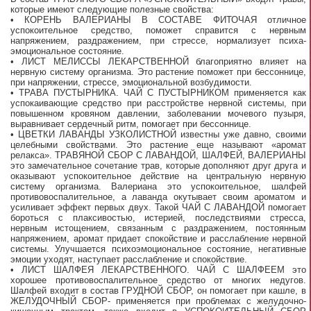
которые имеют следующие полезные свойства:
• КОРЕНЬ ВАЛЕРИАНЫ В СОСТАВЕ ФИТОЧАЯ отличное
успокоительное средство, поможет справится с нервным
напряжением, раздражением, при стрессе, нормализует психа-
эмоциональное состояние.
• ЛИСТ МЕЛИССЫ ЛЕКАРСТВЕННОЙ благоприятно влияет на
нервную систему организма. Это растение поможет при бессоннице,
при напряжении, стрессе, эмоциональной возбудимости.
• ТРАВА ПУСТЫРНИКА. ЧАЙ С ПУСТЫРНИКОМ применяется как
успокаивающие средство при расстройстве нервной системы, при
повышенном кровяном давлении, заболевании мочевого пузыря,
выравнивает сердечный ритм, помогает при бессоннице.
• ЦВЕТКИ ЛАВАНДЫ УЗКОЛИСТНОЙ известны уже давно, своими
целебными свойствами. Это растение еще называют «аромат
релакса». ТРАВЯНОЙ СБОР С ЛАВАНДОЙ, ШАЛФЕЙ, ВАЛЕРИАНЫ
это замечательное сочетание трав, которые дополняют друг друга и
оказывают успокоительное действие на центральную нервную
систему организма. Валериана это успокоительное, шалфей
противовоспалительное, а лаванда окутывает своим ароматом и
усиливает эффект первых двух. Такой ЧАЙ С ЛАВАНДОЙ помогает
бороться с плаксивостью, истерией, последствиями стресса,
нервным истощением, связанным с раздражением, постоянным
напряжением, аромат придает спокойствие и расслабление нервной
системы. Улучшается психоэмоциональное состояние, негативные
эмоции уходят, наступает расслабление и спокойствие.
• ЛИСТ ШАЛФЕЯ ЛЕКАРСТВЕННОГО. ЧАЙ С ШАЛФЕЕМ это
хорошее противовоспалительное средство от многих недугов.
Шалфей входит в состав ГРУДНОЙ СБОР, он помогает при кашле, в
ЖЕЛУДОЧНЫЙ СБОР- применяется при проблемах с желудочно-