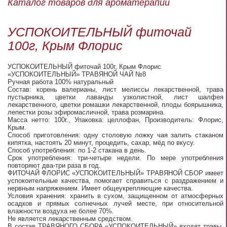
Каталог товаров для ароматерапии
УСПОКОИТЕЛЬНЫЙ фиточай
100г, Крым Флорис
УСПОКОИТЕЛЬНЫЙ фиточай 100г, Крым Флорис
«УСПОКОИТЕЛЬНЫЙ» ТРАВЯНОЙ ЧАЙ №8
Ручная работа 100% натуральный
Состав: корень валерианы, лист мелиссы лекарственной, трава
пустырника, цветки лаванды узколистной, лист шалфея
лекарственного, цветки ромашки лекарственной, плоды боярышника,
лепестки розы эфиромасличной, трава розмарина.
Масса нетто: 100г., Упаковка: целлофан, Производитель: Флорис,
Крым.
Способ приготовления: одну столовую ложку чая залить стаканом
кипятка, настоять 20 минут, процедить, сахар, мёд по вкусу.
Способ употребления: по 1-2 стакана в день.
Срок употребления: три-четыре недели. По мере употребления
повторяют два-три раза в год.
ФИТОЧАЙ ФЛОРИС «УСПОКОИТЕЛЬНЫЙ» ТРАВЯНОЙ СБОР имеет
успокоительные качества, помогает справиться с раздражением и
нервным напряжением. Имеет общеукрепляющие качества.
Условия хранения: хранить в сухом, защищенном от атмосферных
осадков и прямых солнечных лучей месте, при относительной
влажности воздуха не более 70%.
Не является лекарственным средством.
В состав ТРАВЯНОГО СБОРА «УСПОКОИТЕЛЬНЫЙ» входят травы,