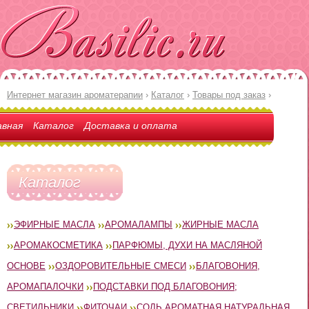
Интернет магазин ароматерапии
›
Каталог
›
Товары под заказ
›
авная
Каталог
Доставка и оплата
Каталог
ЭФИРНЫЕ МАСЛА
АРОМАЛАМПЫ
ЖИРНЫЕ МАСЛА
АРОМАКОСМЕТИКА
ПАРФЮМЫ, ДУХИ НА МАСЛЯНОЙ
ОСНОВЕ
ОЗДОРОВИТЕЛЬНЫЕ СМЕСИ
БЛАГОВОНИЯ,
АРОМАПАЛОЧКИ
ПОДСТАВКИ ПОД БЛАГОВОНИЯ;
СВЕТИЛЬНИКИ
ФИТОЧАИ
СОЛЬ АРОМАТНАЯ НАТУРАЛЬНАЯ