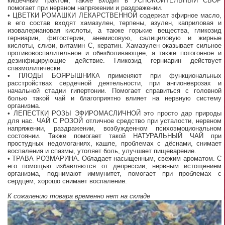
кишечным трактом, также входит в УСПОКОИТЕЛЬНЫЙ СБОР
помогает при нервном напряжении и раздражении.
• ЦВЕТКИ РОМАШКИ ЛЕКАРСТВЕННОЙ содержат эфирное масло,
в его состав входят хамазулен, терпены, азулен, каприловая и
изовалериановая кислоты, а также горькие вещества, гликозид
герниарин, фитостерин, анемисовую, салициловую и жирные
кислоты, слизи, витамин С, кератин. Хамазулен оказывает сильное
противовоспалительное и обезболивающее, а также потогонное и
дезинфицирующие действие. Гликозид герниарин действует
спазмолитически.
• ПЛОДЫ БОЯРЫШНИКА применяют при функциональных
расстройствах сердечной деятельности, при ангионеврозах и
начальной стадии гипертонии. Помогает справиться с головной
болью такой чай и благоприятно влияет на нервную систему
организма.
• ЛЕПЕСТКИ РОЗЫ ЭФИРОМАСЛИЧНОЙ это просто дар природы
для нас. ЧАЙ С РОЗОЙ отличное средство при усталости, нервном
напряжении, раздражении, возбужденном психоэмоциональном
состоянии. Также помогает такой НАТУРАЛЬНЫЙ ЧАЙ при
простудных недомоганиях, кашле, проблемах с дёснами, снимает
воспаления и спазмы, утоляет боль, улучшает пищеварение.
• ТРАВА РОЗМАРИНА. Обладает насыщенным, свежим ароматом. С
его помощью избавляются от депрессии, нервным истощением
организма, поднимают иммунитет, помогает при проблемах с
сердцем, хорошо снимает воспаление.
К сожалению товара временно нет на складе