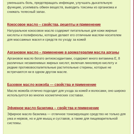
уменьшать боль, предотвращать инфекции, улучшать дыхательную
функцию, усиливать обмен веществ, выводить токсины из организма и
снижать телесный запах.
Кокосовое масло – свойства, рецепты и применение
Натуральное кокосовое масло содержит питательные для кожи жирные
кислоты и полифенолы, которые делают его отличным маслом-носителем
для массажных масел и средств по уходу за кожей
Аргановое масло – применение в ароматерапии масла арганы
Аргановое масло богато антиоксидантами, содержит много витамина Е, 8
различных незаменимых жирных кислот, включая линолевую кислоту и
редкие противовоспалительные растительные стерины, которые не
встречаются ни в одном другом масле.
Базовое масло жожоба — свойства и применение
Масло жожоба отлично подходит для ухода за кожей и волосами, оно широко
используется во многих косметических составах.
Эфирное масло базилика – свойства и применение
Эфирное масло базилика — отличное тонизирующее средство не только для
ума и нервов, но и для мышц и суставов, а также для пищеварительной
системы.