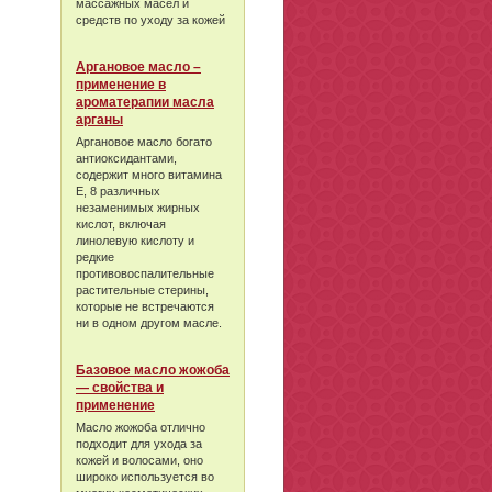
массажных масел и
средств по уходу за кожей
Аргановое масло –
применение в
ароматерапии масла
арганы
Аргановое масло богато
антиоксидантами,
содержит много витамина
Е, 8 различных
незаменимых жирных
кислот, включая
линолевую кислоту и
редкие
противовоспалительные
растительные стерины,
которые не встречаются
ни в одном другом масле.
Базовое масло жожоба
— свойства и
применение
Масло жожоба отлично
подходит для ухода за
кожей и волосами, оно
широко используется во