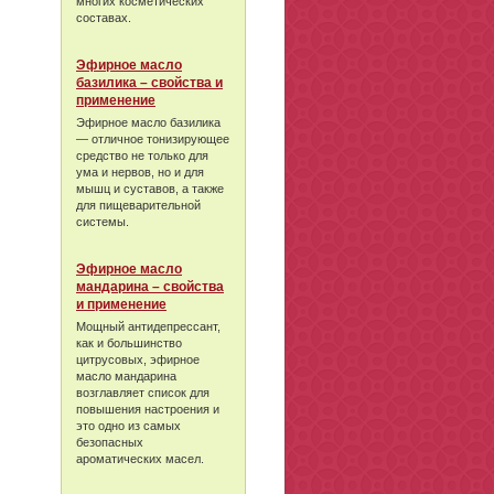
многих косметических
составах.
Эфирное масло
базилика – свойства и
применение
Эфирное масло базилика
— отличное тонизирующее
средство не только для
ума и нервов, но и для
мышц и суставов, а также
для пищеварительной
системы.
Эфирное масло
мандарина – свойства
и применение
Мощный антидепрессант,
как и большинство
цитрусовых, эфирное
масло мандарина
возглавляет список для
повышения настроения и
это одно из самых
безопасных
ароматических масел.