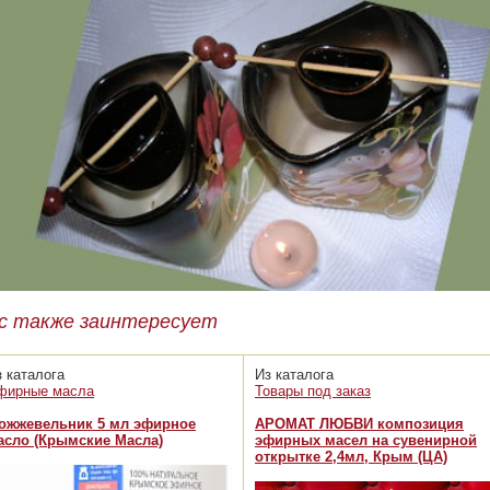
с также заинтересует
з каталога
Из каталога
фирные масла
Товары под заказ
ожжевельник 5 мл эфирное
АРОМАТ ЛЮБВИ композиция
асло (Крымские Масла)
эфирных масел на сувенирной
открытке 2,4мл, Крым (ЦА)