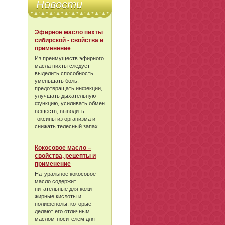
Новости
Эфирное масло пихты
сибирской - свойства и
применение
Из преимуществ эфирного
масла пихты следует
выделить способность
уменьшать боль,
предотвращать инфекции,
улучшать дыхательную
функцию, усиливать обмен
веществ, выводить
токсины из организма и
снижать телесный запах.
Кокосовое масло –
свойства, рецепты и
применение
Натуральное кокосовое
масло содержит
питательные для кожи
жирные кислоты и
полифенолы, которые
делают его отличным
маслом-носителем для