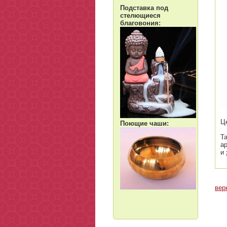
Подставка под
стелющиеся
благовония:
Ц
Поющие чаши:
Т
а
и
вер