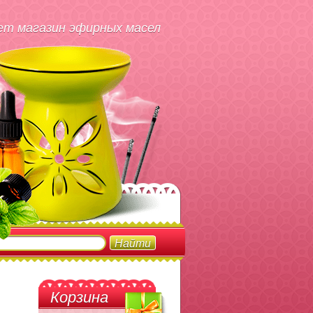
т магазин эфирных масел
Корзина