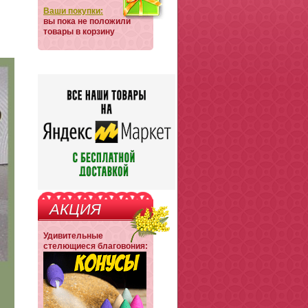
Ваши покупки:
вы пока не положили
товары в корзину
АКЦИЯ
Удивительные
стелющиеся благовония: