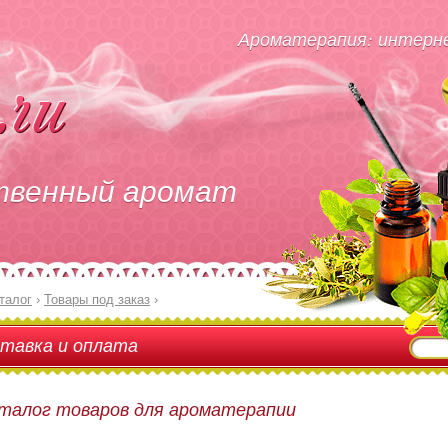
Ароматерапия: интерне
твенный аромат
талог
›
Товары под заказ
›
тавка и оплата
талог товаров для ароматерапии