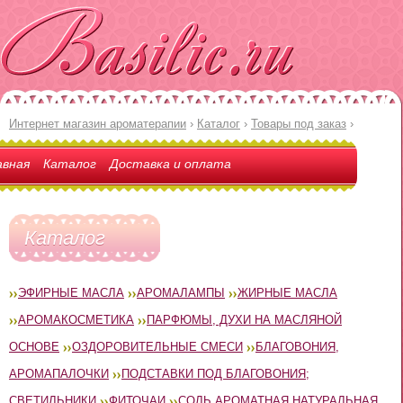
Интернет магазин ароматерапии
›
Каталог
›
Товары под заказ
›
авная
Каталог
Доставка и оплата
Каталог
ЭФИРНЫЕ МАСЛА
АРОМАЛАМПЫ
ЖИРНЫЕ МАСЛА
АРОМАКОСМЕТИКА
ПАРФЮМЫ, ДУХИ НА МАСЛЯНОЙ
ОСНОВЕ
ОЗДОРОВИТЕЛЬНЫЕ СМЕСИ
БЛАГОВОНИЯ,
АРОМАПАЛОЧКИ
ПОДСТАВКИ ПОД БЛАГОВОНИЯ;
СВЕТИЛЬНИКИ
ФИТОЧАИ
СОЛЬ АРОМАТНАЯ НАТУРАЛЬНАЯ