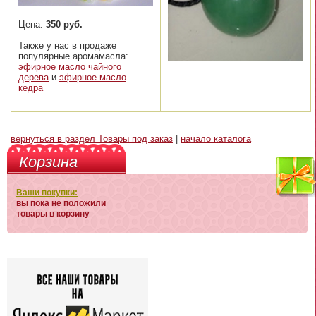
Цена:
350 руб.
Также у нас в продаже
популярные аромамасла:
эфирное масло чайного
дерева
и
эфирное масло
кедра
вернуться в раздел Товары под заказ
|
начало каталога
Корзина
Ваши покупки:
вы пока не положили
товары в корзину