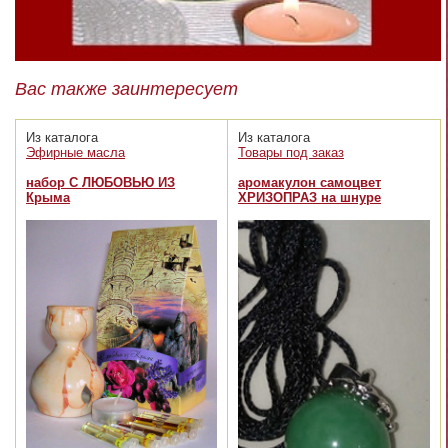
Вас также заинтересует
Из каталога
Из каталога
Эфирные масла
Товары под заказ
набор С ЛЮБОВЬЮ ИЗ
аромакулон самоцвет
Крыма
ХРИЗОПРАЗ на шнуре