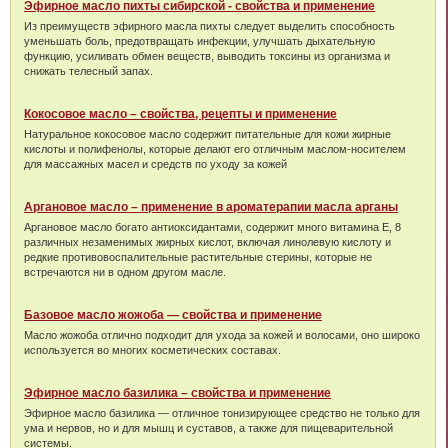
Эфирное масло пихты сибирской - свойства и применение
Из преимуществ эфирного масла пихты следует выделить способность
уменьшать боль, предотвращать инфекции, улучшать дыхательную
функцию, усиливать обмен веществ, выводить токсины из организма и
снижать телесный запах.
Кокосовое масло – свойства, рецепты и применение
Натуральное кокосовое масло содержит питательные для кожи жирные
кислоты и полифенолы, которые делают его отличным маслом-носителем
для массажных масел и средств по уходу за кожей
Аргановое масло – применение в ароматерапии масла арганы
Аргановое масло богато антиоксидантами, содержит много витамина Е, 8
различных незаменимых жирных кислот, включая линолевую кислоту и
редкие противовоспалительные растительные стерины, которые не
встречаются ни в одном другом масле.
Базовое масло жожоба — свойства и применение
Масло жожоба отлично подходит для ухода за кожей и волосами, оно широко
используется во многих косметических составах.
Эфирное масло базилика – свойства и применение
Эфирное масло базилика — отличное тонизирующее средство не только для
ума и нервов, но и для мышц и суставов, а также для пищеварительной
системы.