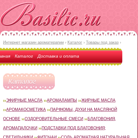
Интернет магазин ароматерапии
›
Каталог
›
Товары под заказ
›
авная
Каталог
Доставка и оплата
Каталог
ЭФИРНЫЕ МАСЛА
АРОМАЛАМПЫ
ЖИРНЫЕ МАСЛА
АРОМАКОСМЕТИКА
ПАРФЮМЫ, ДУХИ НА МАСЛЯНОЙ
ОСНОВЕ
ОЗДОРОВИТЕЛЬНЫЕ СМЕСИ
БЛАГОВОНИЯ,
АРОМАПАЛОЧКИ
ПОДСТАВКИ ПОД БЛАГОВОНИЯ;
СВЕТИЛЬНИКИ
ФИТОЧАИ
СОЛЬ АРОМАТНАЯ НАТУРАЛЬНАЯ