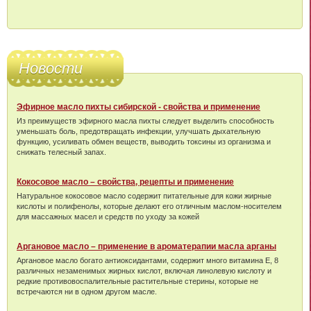
Новости
Эфирное масло пихты сибирской - свойства и применение
Из преимуществ эфирного масла пихты следует выделить способность
уменьшать боль, предотвращать инфекции, улучшать дыхательную
функцию, усиливать обмен веществ, выводить токсины из организма и
снижать телесный запах.
Кокосовое масло – свойства, рецепты и применение
Натуральное кокосовое масло содержит питательные для кожи жирные
кислоты и полифенолы, которые делают его отличным маслом-носителем
для массажных масел и средств по уходу за кожей
Аргановое масло – применение в ароматерапии масла арганы
Аргановое масло богато антиоксидантами, содержит много витамина Е, 8
различных незаменимых жирных кислот, включая линолевую кислоту и
редкие противовоспалительные растительные стерины, которые не
встречаются ни в одном другом масле.