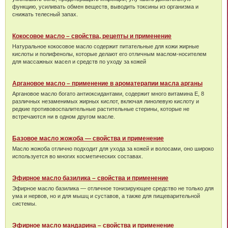
функцию, усиливать обмен веществ, выводить токсины из организма и
снижать телесный запах.
Кокосовое масло – свойства, рецепты и применение
Натуральное кокосовое масло содержит питательные для кожи жирные
кислоты и полифенолы, которые делают его отличным маслом-носителем
для массажных масел и средств по уходу за кожей
Аргановое масло – применение в ароматерапии масла арганы
Аргановое масло богато антиоксидантами, содержит много витамина Е, 8
различных незаменимых жирных кислот, включая линолевую кислоту и
редкие противовоспалительные растительные стерины, которые не
встречаются ни в одном другом масле.
Базовое масло жожоба — свойства и применение
Масло жожоба отлично подходит для ухода за кожей и волосами, оно широко
используется во многих косметических составах.
Эфирное масло базилика – свойства и применение
Эфирное масло базилика — отличное тонизирующее средство не только для
ума и нервов, но и для мышц и суставов, а также для пищеварительной
системы.
Эфирное масло мандарина – свойства и применение