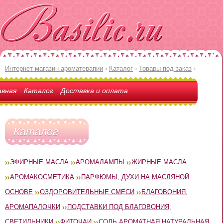
Интернет магазин ароматерапии
›
Каталог
›
Товары под заказ
›
авная
Каталог
Доставка и оплата
Каталог
ЭФИРНЫЕ МАСЛА
АРОМАЛАМПЫ
ЖИРНЫЕ МАСЛА
АРОМАКОСМЕТИКА
ПАРФЮМЫ, ДУХИ НА МАСЛЯНОЙ
ОСНОВЕ
ОЗДОРОВИТЕЛЬНЫЕ СМЕСИ
БЛАГОВОНИЯ,
АРОМАПАЛОЧКИ
ПОДСТАВКИ ПОД БЛАГОВОНИЯ;
СВЕТИЛЬНИКИ
ФИТОЧАИ
СОЛЬ АРОМАТНАЯ НАТУРАЛЬНАЯ