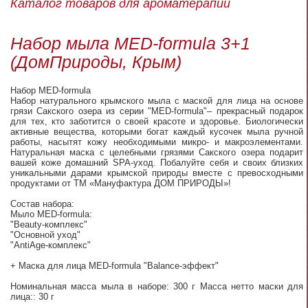
Каталог товаров для ароматерапии
Набор мыла MED-formula 3+1
(ДомПрироды, Крым)
Набор MED-formula
Набор натурального крымского мыла с маской для лица на основе
грязи Сакского озера из серии "MED-formula"– прекрасный подарок
для тех, кто заботится о своей красоте и здоровье. Биологически
активные вещества, которыми богат каждый кусочек мыла ручной
работы, насытят кожу необходимыми микро- и макроэлементами.
Натуральная маска с целебными грязями Сакского озера подарит
вашей коже домашний SPA-уход. Побалуйте себя и своих близких
уникальными дарами крымской природы вместе с превосходными
продуктами от ТМ «Мануфактура ДОМ ПРИРОДЫ»!
Состав набора:
Мыло MED-formula:
"Beauty-комплекс"
"Основной уход"
"АntiАge-комплекс"
+ Маска для лица MED-formula "Balance-эффект"
Номинальная масса мыла в наборе: 300 г Масса нетто маски для
лица:: 30 г