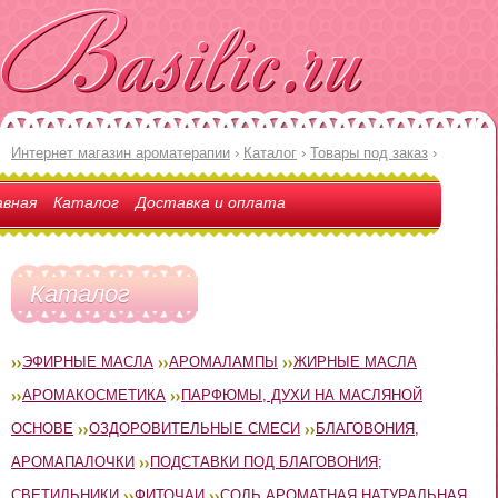
Интернет магазин ароматерапии
›
Каталог
›
Товары под заказ
›
авная
Каталог
Доставка и оплата
Каталог
ЭФИРНЫЕ МАСЛА
АРОМАЛАМПЫ
ЖИРНЫЕ МАСЛА
АРОМАКОСМЕТИКА
ПАРФЮМЫ, ДУХИ НА МАСЛЯНОЙ
ОСНОВЕ
ОЗДОРОВИТЕЛЬНЫЕ СМЕСИ
БЛАГОВОНИЯ,
АРОМАПАЛОЧКИ
ПОДСТАВКИ ПОД БЛАГОВОНИЯ;
СВЕТИЛЬНИКИ
ФИТОЧАИ
СОЛЬ АРОМАТНАЯ НАТУРАЛЬНАЯ