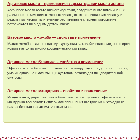
Аргановое масло – применение в ароматерапии масла арганы
Аргановое масло богато антиоксидантами, содержит много витамина Е, 8
различных незаменимых жирных кислот, включая линолевую кислоту и
редкие противовоспалительные растительные стерины, которые не
встречаются ни в одном другом масле.
Базовое масло жожоба — свойства и применение
Масло жожоба отлично подходит для ухода за кожей и волосами, оно широко
используется во многих косметических составах.
Эфирное масло базилика – свойства и применение
Эфирное масло базилика — отличное тонизирующее средство не только для
ума и нервов, но и для мышц и суставов, а также для пищеварительной
системы.
Эфирное масло мандарина – свойства и применение
Мощный антидепрессант, как и большинство цитрусовых, эфирное масло
мандарина возглавляет список для повышения настроения и это одно из
самых безопасных ароматических масел.