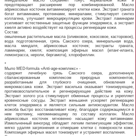
Миндальное масло сохраняет тонус нормальной кожи и
предотвращает расширение пор комбинированной. Масло
абрикосовых косточек витаминизирует клетки кожи. Экстракт граната
богат витаминами, протеинами, минералами, стимулирует синтез
коллагена, улучшает микроциркуляцию крови. Экстракт ламинарии
усиливает естественные защитные функции эпидермиса, а экстракт
хмеля активно воздействует на процессы регенерации кожи.
Состав:
омыленные растительные масла (оливковое, кокосовое, касторовое),
вода подготовленная, грязь Сакского озера, минеральная вода,
масла миндаля, абрикосовых косточек; экстракты граната,
ламинарии, хмеля; композиция эфирных масел (иланг-иланга,
лемонграсса, нероли, бергамота), хлорофиллин.
*
Мыло MED-formula «Anti-age-комплекс» -
содержит лечебную грязь Сакского озера, дополненную
сбалансированным комплексом природных компонентов,
разработанным для глубокого очищения, обновления и
микромассажа кожи. Экстракт василька оказывает тонизирующее,
противовоспалительное и регенерирующее действие на кожу.
Экстракт золого уса стимулирует обменные процессы и укрепляет
кровеносные сосуды. Экстракт женьшеня ускоряет регенерацию
клеток эпидермиса и является сильным антиоксидантом. Масло
жожоба быстро восстанавливает кожу, благодаря содержащемуся в
нем протеину, напоминающему по составу коллаген. Масло
абрикосовых косточек мгновенно насыщает кожу витаминами.
Измельченный виноград обладает легким пилингующим эффектом,
мягко удаляя загрязнения и отмершие клетки с поверхности кожи.
Композиция эфирных масел тонизирует и устраняет воспаления.