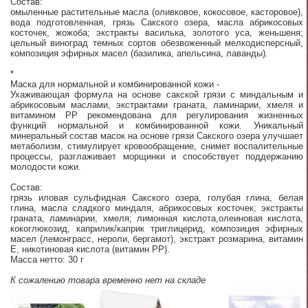
Состав:
омыленные растительные масла (оливковое, кокосовое, касторовое),
вода подготовленная, грязь Сакского озера, масла абрикосовых
косточек, жожоба; экстракты василька, золотого уса, женьшеня;
цельный виноград темных сортов обезвоженный мелкодисперсный,
композиция эфирных масел (базилика, апельсина, лаванды).
*
Маска для нормальной и комбинированной кожи -
Ухаживающая формула на основе сакской грязи с миндальным и
абрикосовым маслами, экстрактами граната, ламинарии, хмеля и
витамином РР рекомендована для регулирования жизненных
функций нормальной и комбинированной кожи. Уникальный
минеральный состав масок на основе грязи Сакского озера улучшает
метаболизм, стимулирует кровообращение, снимет воспалительные
процессы, разглаживает морщинки и способствует поддержанию
молодости кожи.
Состав:
грязь иловая сульфидная Сакского озера, голубая глина, белая
глина, масла сладкого миндаля, абрикосовых косточек; экстракты
граната, ламинарии, хмеля; лимонная кислота,олеиновая кислота,
кокоглюкозид, каприлик/каприк триглицерид, композиция эфирных
масел (лемонграсс, нероли, бергамот), экстракт розмарина, витамин
Е, никотиновая кислота (витамин РР).
Масса нетто: 30 г
К сожалению товара временно нет на складе