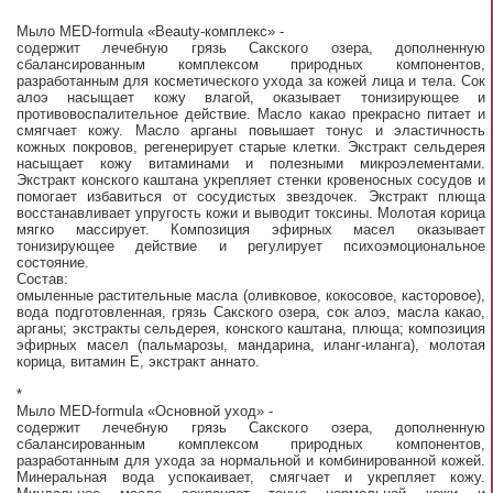
Мыло MED-formula «Beauty-комплекс» -
содержит лечебную грязь Сакского озера, дополненную
сбалансированным комплексом природных компонентов,
разработанным для косметического ухода за кожей лица и тела. Сок
алоэ насыщает кожу влагой, оказывает тонизирующее и
противовоспалительное действие. Масло какао прекрасно питает и
смягчает кожу. Масло арганы повышает тонус и эластичность
кожных покровов, регенерирует старые клетки. Экстракт сельдерея
насыщает кожу витаминами и полезными микроэлементами.
Экстракт конского каштана укрепляет стенки кровеносных сосудов и
помогает избавиться от сосудистых звездочек. Экстракт плюща
восстанавливает упругость кожи и выводит токсины. Молотая корица
мягко массирует. Композиция эфирных масел оказывает
тонизирующее действие и регулирует психоэмоциональное
состояние.
Состав:
омыленные растительные масла (оливковое, кокосовое, касторовое),
вода подготовленная, грязь Сакского озера, сок алоэ, масла какао,
арганы; экстракты сельдерея, конского каштана, плюща; композиция
эфирных масел (пальмарозы, мандарина, иланг-иланга), молотая
корица, витамин Е, экстракт аннато.
*
Мыло MED-formula «Основной уход» -
содержит лечебную грязь Сакского озера, дополненную
сбалансированным комплексом природных компонентов,
разработанным для ухода за нормальной и комбинированной кожей.
Минеральная вода успокаивает, смягчает и укрепляет кожу.