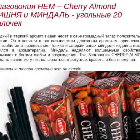
лаговония HEM – Cherry Almond
ИШНЯ и МИНДАЛЬ - угольные 20
алочек
дкий и терпкий аромат вишни несет в себе громадный запас положител
ргии. Он относится к так называемым денежным ароматам, привлекае
 изобилие и процветание. Тонкий и сладкий запах миндаля издавна вы
ился в ароматерапии. Миндаль наделяют волшебными свойства
зывают с богами любви и возрождения. Так, благовония CHERRY-ALM
даль-вишня могут использоваться в ритуалах красоты и благополучия.
ожалению товара временно нет на складе