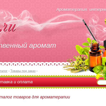
Ароматерапия: интерне
твенный аромат
талог
›
Товары под заказ
›
тавка и оплата
талог товаров для ароматерапии