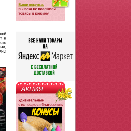
Ваши покупки:
вы пока не положили
товары в корзину
ьной
т в
соко
ми,
OND
АКЦИЯ
Удивительные
стелющиеся благовония: