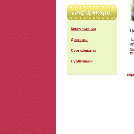
Информация
Консультации
Ц
Т
Доставка
а
ч
Сертификаты
п
Публикации
вер