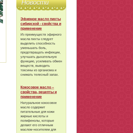
Новости
Эфирное масло пихты
сибирской - свойства и
применение
Из преимуществ эфирного
масла пихты следует
выделить способность
уменьшать боль,
предотвращать инфекции,
улучшать дыхательную
функцию, усиливать обмен
веществ, выводить
токсины из организма и
снижать телесный запах.
Кокосовое масло –
свойства, рецепты и
применение
Натуральное кокосовое
масло содержит
питательные для кожи
жирные кислоты и
полифенолы, которые
делают его отличным
маслом-носителем для