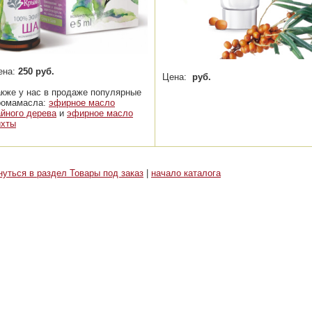
ена:
250 руб.
Цена:
руб.
акже у нас в продаже популярные
ромамасла:
эфирное масло
айного дерева
и
эфирное масло
ихты
нуться в раздел Товары под заказ
|
начало каталога