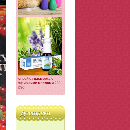
спрей от насморка с
эфирными маслами 230
руб
Доставка