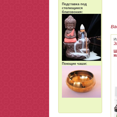
Подставка под
стелющиеся
благовония:
Ва
И
Э
Ш
м
Поющие чаши: