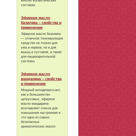
многих косметических
составах.
Эфирное масло
базилика – свойства и
применение
Эфирное масло базилика
— отличное тонизирующее
средство не только для
ума и нервов, но и для
мышц и суставов, а также
для пищеварительной
системы.
Эфирное масло
мандарина – свойства
и применение
Мощный антидепрессант,
как и большинство
цитрусовых, эфирное
масло мандарина
возглавляет список для
повышения настроения и
это одно из самых
безопасных
ароматических масел.