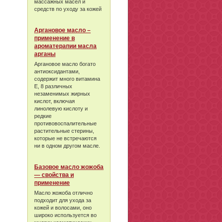
массажных масел и
средств по уходу за кожей
Аргановое масло –
применение в
ароматерапии масла
арганы
Аргановое масло богато
антиоксидантами,
содержит много витамина
Е, 8 различных
незаменимых жирных
кислот, включая
линолевую кислоту и
редкие
противовоспалительные
растительные стерины,
которые не встречаются
ни в одном другом масле.
Базовое масло жожоба
— свойства и
применение
Масло жожоба отлично
подходит для ухода за
кожей и волосами, оно
широко используется во