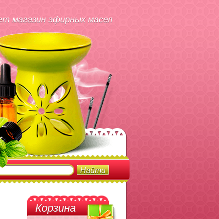
т магазин эфирных масел
Корзина