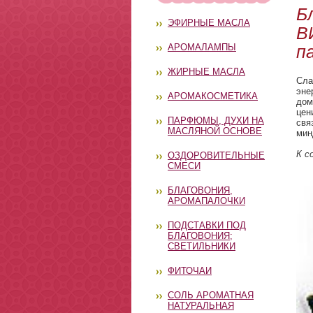
Б
ЭФИРНЫЕ МАСЛА
В
АРОМАЛАМПЫ
п
ЖИРНЫЕ МАСЛА
Сла
эне
АРОМАКОСМЕТИКА
дом
цен
ПАРФЮМЫ, ДУХИ НА
свя
МАСЛЯНОЙ ОСНОВЕ
мин
К с
ОЗДОРОВИТЕЛЬНЫЕ
СМЕСИ
БЛАГОВОНИЯ,
АРОМАПАЛОЧКИ
ПОДСТАВКИ ПОД
БЛАГОВОНИЯ;
СВЕТИЛЬНИКИ
ФИТОЧАИ
СОЛЬ АРОМАТНАЯ
НАТУРАЛЬНАЯ