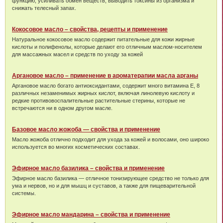
функцию, усиливать обмен веществ, выводить токсины из организма и
снижать телесный запах.
Кокосовое масло – свойства, рецепты и применение
Натуральное кокосовое масло содержит питательные для кожи жирные
кислоты и полифенолы, которые делают его отличным маслом-носителем
для массажных масел и средств по уходу за кожей
Аргановое масло – применение в ароматерапии масла арганы
Аргановое масло богато антиоксидантами, содержит много витамина Е, 8
различных незаменимых жирных кислот, включая линолевую кислоту и
редкие противовоспалительные растительные стерины, которые не
встречаются ни в одном другом масле.
Базовое масло жожоба — свойства и применение
Масло жожоба отлично подходит для ухода за кожей и волосами, оно широко
используется во многих косметических составах.
Эфирное масло базилика – свойства и применение
Эфирное масло базилика — отличное тонизирующее средство не только для
ума и нервов, но и для мышц и суставов, а также для пищеварительной
системы.
Эфирное масло мандарина – свойства и применение