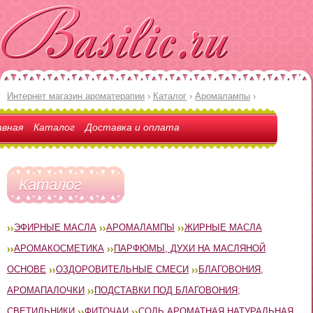
Интернет магазин ароматерапии
›
Каталог
›
Аромалампы
›
авная
Каталог
Доставка и оплата
Каталог
ЭФИРНЫЕ МАСЛА
АРОМАЛАМПЫ
ЖИРНЫЕ МАСЛА
АРОМАКОСМЕТИКА
ПАРФЮМЫ, ДУХИ НА МАСЛЯНОЙ
ОСНОВЕ
ОЗДОРОВИТЕЛЬНЫЕ СМЕСИ
БЛАГОВОНИЯ,
АРОМАПАЛОЧКИ
ПОДСТАВКИ ПОД БЛАГОВОНИЯ;
СВЕТИЛЬНИКИ
ФИТОЧАИ
СОЛЬ АРОМАТНАЯ НАТУРАЛЬНАЯ