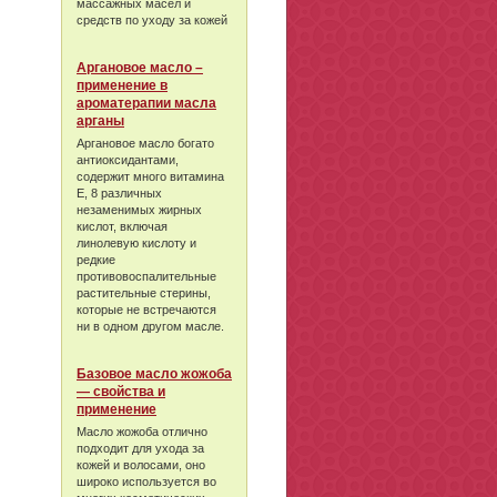
массажных масел и
средств по уходу за кожей
Аргановое масло –
применение в
ароматерапии масла
арганы
Аргановое масло богато
антиоксидантами,
содержит много витамина
Е, 8 различных
незаменимых жирных
кислот, включая
линолевую кислоту и
редкие
противовоспалительные
растительные стерины,
которые не встречаются
ни в одном другом масле.
Базовое масло жожоба
— свойства и
применение
Масло жожоба отлично
подходит для ухода за
кожей и волосами, оно
широко используется во