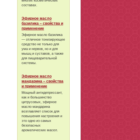
многих косметических
составах.
Эфирное масло
базилика – свойства и
применение
Эфирное масло базилика
— отличное тонизирующее
средство не только для
ума и нервов, но и для
мышц и суставов, а также
для пищеварительной
системы.
Эфирное масло
мандарина – свойства
и применение
Мощный антидепрессант,
как и большинство
цитрусовых, эфирное
масло мандарина
возглавляет список для
повышения настроения и
это одно из самых
безопасных
ароматических масел.