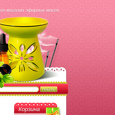
т магазин эфирных масел
Корзина