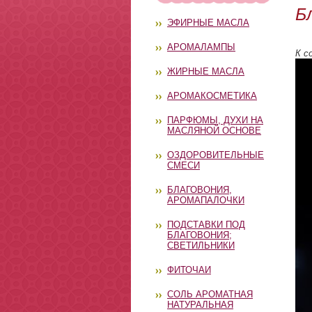
Б
ЭФИРНЫЕ МАСЛА
АРОМАЛАМПЫ
К с
ЖИРНЫЕ МАСЛА
АРОМАКОСМЕТИКА
ПАРФЮМЫ, ДУХИ НА
МАСЛЯНОЙ ОСНОВЕ
ОЗДОРОВИТЕЛЬНЫЕ
СМЕСИ
БЛАГОВОНИЯ,
АРОМАПАЛОЧКИ
ПОДСТАВКИ ПОД
БЛАГОВОНИЯ;
СВЕТИЛЬНИКИ
ФИТОЧАИ
СОЛЬ АРОМАТНАЯ
НАТУРАЛЬНАЯ