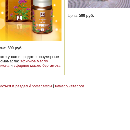
Цена:
500 руб.
ена:
390 руб.
акже у нас в продаже популярные
ромамасла:
эфирное масло
имона
и
эфирное масло бергамота
нуться в раздел Аромалампы
|
начало каталога