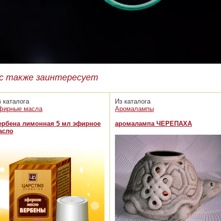
с также заинтересует
з каталога
Из каталога
фирные масла
Аромалампы
ербена лимонная 5 мл эфирное
аромалампа ЧЕРЕПАХА
асло