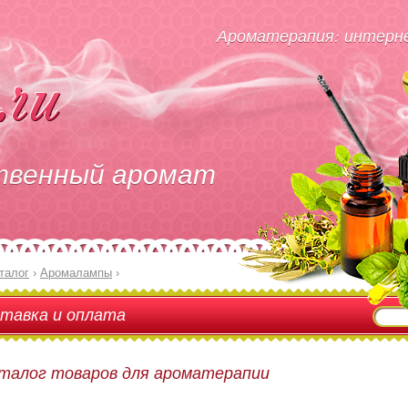
Ароматерапия: интерне
твенный аромат
талог
›
Аромалампы
›
тавка и оплата
талог товаров для ароматерапии