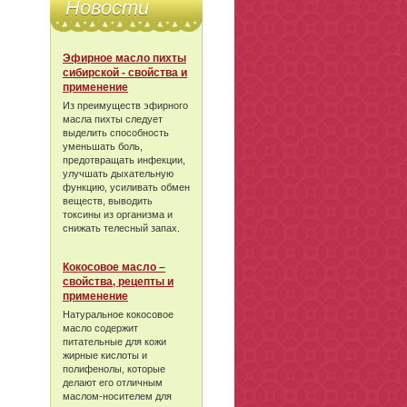
Новости
Эфирное масло пихты
сибирской - свойства и
применение
Из преимуществ эфирного
масла пихты следует
выделить способность
уменьшать боль,
предотвращать инфекции,
улучшать дыхательную
функцию, усиливать обмен
веществ, выводить
токсины из организма и
снижать телесный запах.
Кокосовое масло –
свойства, рецепты и
применение
Натуральное кокосовое
масло содержит
питательные для кожи
жирные кислоты и
полифенолы, которые
делают его отличным
маслом-носителем для