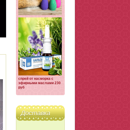
спрей от насморка с
эфирными маслами 230
руб
Доставка