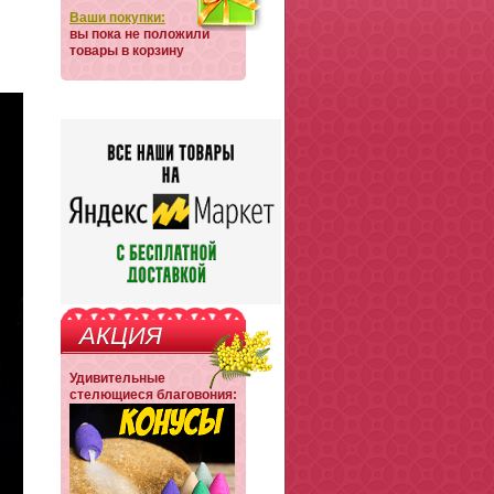
Ваши покупки:
вы пока не положили
товары в корзину
АКЦИЯ
Удивительные
стелющиеся благовония: