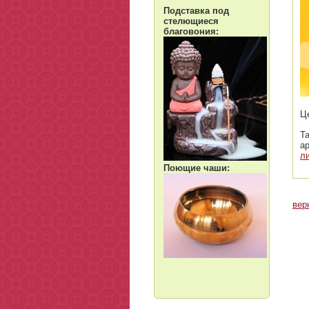
Подставка под
стелющиеся
благовония:
Ц
Т
а
л
Поющие чаши:
вер