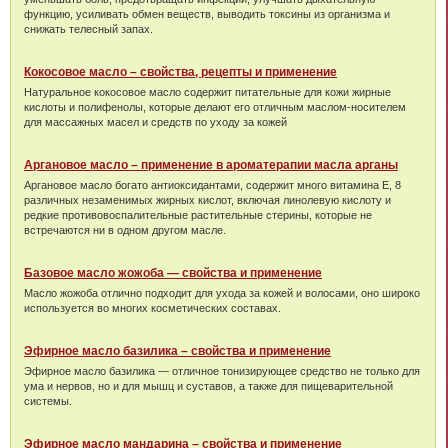
функцию, усиливать обмен веществ, выводить токсины из организма и
снижать телесный запах.
Кокосовое масло – свойства, рецепты и применение
Натуральное кокосовое масло содержит питательные для кожи жирные
кислоты и полифенолы, которые делают его отличным маслом-носителем
для массажных масел и средств по уходу за кожей
Аргановое масло – применение в ароматерапии масла арганы
Аргановое масло богато антиоксидантами, содержит много витамина Е, 8
различных незаменимых жирных кислот, включая линолевую кислоту и
редкие противовоспалительные растительные стерины, которые не
встречаются ни в одном другом масле.
Базовое масло жожоба — свойства и применение
Масло жожоба отлично подходит для ухода за кожей и волосами, оно широко
используется во многих косметических составах.
Эфирное масло базилика – свойства и применение
Эфирное масло базилика — отличное тонизирующее средство не только для
ума и нервов, но и для мышц и суставов, а также для пищеварительной
системы.
Эфирное масло мандарина – свойства и применение