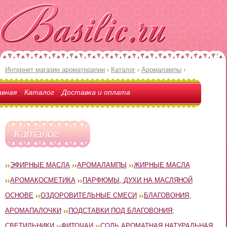
Интернет магазин ароматерапии
›
Каталог
›
Аромалампы
›
авная
Каталог
Доставка и оплата
Каталог
ЭФИРНЫЕ МАСЛА
АРОМАЛАМПЫ
ЖИРНЫЕ МАСЛА
АРОМАКОСМЕТИКА
ПАРФЮМЫ, ДУХИ НА МАСЛЯНОЙ
ОСНОВЕ
ОЗДОРОВИТЕЛЬНЫЕ СМЕСИ
БЛАГОВОНИЯ,
АРОМАПАЛОЧКИ
ПОДСТАВКИ ПОД БЛАГОВОНИЯ;
СВЕТИЛЬНИКИ
ФИТОЧАИ
СОЛЬ АРОМАТНАЯ НАТУРАЛЬНАЯ