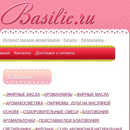
Интернет магазин ароматерапии
›
Каталог
›
Аромалампы
›
авная
Каталог
Доставка и оплата
Каталог
ЭФИРНЫЕ МАСЛА
АРОМАЛАМПЫ
ЖИРНЫЕ МАСЛА
АРОМАКОСМЕТИКА
ПАРФЮМЫ, ДУХИ НА МАСЛЯНОЙ
ОСНОВЕ
ОЗДОРОВИТЕЛЬНЫЕ СМЕСИ
БЛАГОВОНИЯ,
АРОМАПАЛОЧКИ
ПОДСТАВКИ ПОД БЛАГОВОНИЯ;
СВЕТИЛЬНИКИ
ФИТОЧАИ
СОЛЬ АРОМАТНАЯ НАТУРАЛЬНАЯ