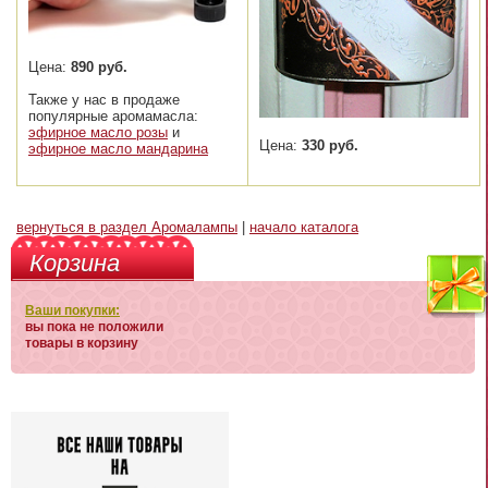
Цена:
890 руб.
Также у нас в продаже
популярные аромамасла:
эфирное масло розы
и
Цена:
330 руб.
эфирное масло мандарина
вернуться в раздел Аромалампы
|
начало каталога
Корзина
Ваши покупки:
вы пока не положили
товары в корзину