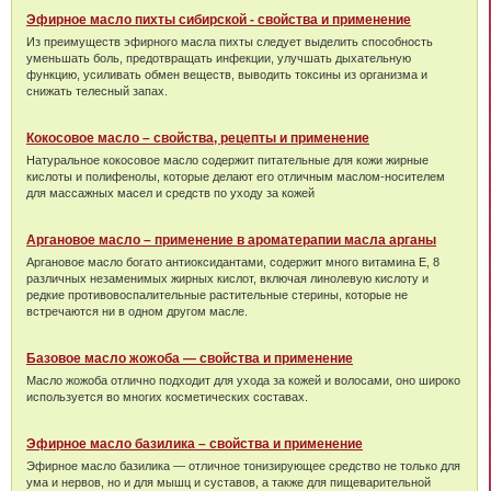
Эфирное масло пихты сибирской - свойства и применение
Из преимуществ эфирного масла пихты следует выделить способность
уменьшать боль, предотвращать инфекции, улучшать дыхательную
функцию, усиливать обмен веществ, выводить токсины из организма и
снижать телесный запах.
Кокосовое масло – свойства, рецепты и применение
Натуральное кокосовое масло содержит питательные для кожи жирные
кислоты и полифенолы, которые делают его отличным маслом-носителем
для массажных масел и средств по уходу за кожей
Аргановое масло – применение в ароматерапии масла арганы
Аргановое масло богато антиоксидантами, содержит много витамина Е, 8
различных незаменимых жирных кислот, включая линолевую кислоту и
редкие противовоспалительные растительные стерины, которые не
встречаются ни в одном другом масле.
Базовое масло жожоба — свойства и применение
Масло жожоба отлично подходит для ухода за кожей и волосами, оно широко
используется во многих косметических составах.
Эфирное масло базилика – свойства и применение
Эфирное масло базилика — отличное тонизирующее средство не только для
ума и нервов, но и для мышц и суставов, а также для пищеварительной