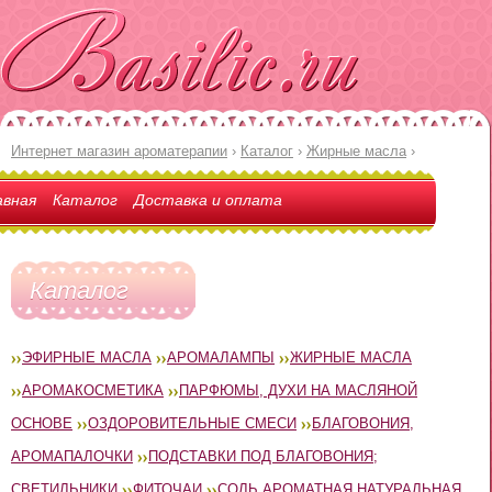
Интернет магазин ароматерапии
›
Каталог
›
Жирные масла
›
авная
Каталог
Доставка и оплата
Каталог
ЭФИРНЫЕ МАСЛА
АРОМАЛАМПЫ
ЖИРНЫЕ МАСЛА
АРОМАКОСМЕТИКА
ПАРФЮМЫ, ДУХИ НА МАСЛЯНОЙ
ОСНОВЕ
ОЗДОРОВИТЕЛЬНЫЕ СМЕСИ
БЛАГОВОНИЯ,
АРОМАПАЛОЧКИ
ПОДСТАВКИ ПОД БЛАГОВОНИЯ;
СВЕТИЛЬНИКИ
ФИТОЧАИ
СОЛЬ АРОМАТНАЯ НАТУРАЛЬНАЯ