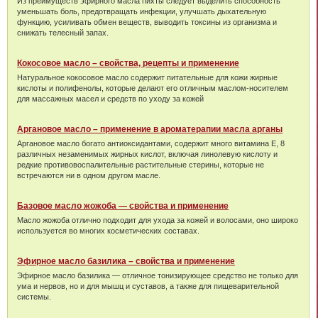
Из преимуществ эфирного масла пихты следует выделить способность
уменьшать боль, предотвращать инфекции, улучшать дыхательную
функцию, усиливать обмен веществ, выводить токсины из организма и
снижать телесный запах.
Кокосовое масло – свойства, рецепты и применение
Натуральное кокосовое масло содержит питательные для кожи жирные
кислоты и полифенолы, которые делают его отличным маслом-носителем
для массажных масел и средств по уходу за кожей
Аргановое масло – применение в ароматерапии масла арганы
Аргановое масло богато антиоксидантами, содержит много витамина Е, 8
различных незаменимых жирных кислот, включая линолевую кислоту и
редкие противовоспалительные растительные стерины, которые не
встречаются ни в одном другом масле.
Базовое масло жожоба — свойства и применение
Масло жожоба отлично подходит для ухода за кожей и волосами, оно широко
используется во многих косметических составах.
Эфирное масло базилика – свойства и применение
Эфирное масло базилика — отличное тонизирующее средство не только для
ума и нервов, но и для мышц и суставов, а также для пищеварительной
системы.