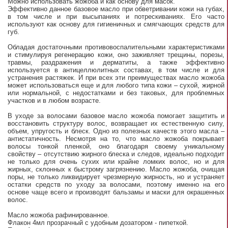
Можно использовать жожоба и как основу для масок.
Эффективно данное базовое масло при обветривании кожи на губах,
в том числе и при высыпаниях и потрескиваниях. Его часто
используют как основу для гигиеничных и смягчающих средств для
губ.
Обладая достаточными противовоспалительными характеристиками
и стимулируя регенерацию кожи, оно заживляет трещины, порезы,
травмы, раздражения и дерматиты, а также эффективно
используется в антицеллюлитных составах, в том числе и для
устранения растяжек. И при всех эти преимуществах масло жожоба
может использоваться еще и для любого типа кожи – сухой, жирной
или нормальной, с недостатками и без таковых, для проблемных
участков и в любом возрасте.
В уходе за волосами базовое масло жожоба помогает защитить и
восстановить структуру волос, возвращает их естественную силу,
объем, упругость и блеск. Одно из полезных качеств этого масла –
антистатичность. Несмотря на то, что масло жожоба покрывает
волосы тонкой пленкой, оно благодаря своему уникальному
свойству – отсутствию жирного блеска и следов, идеально подходит
не только для очень сухих или крайне ломких волос, но и для
жирных, склонных к быстрому загрязнению. Масло жожоба, очищая
поры, не только ликвидирует чрезмерную жирность, но и устраняет
остатки средств по уходу за волосами, поэтому именно на его
основе чаще всего и производят бальзамы и маски для окрашенных
волос.
Масло жожоба рафинированное.
Флакон 4мл прозрачный с удобным дозатором - пипеткой.