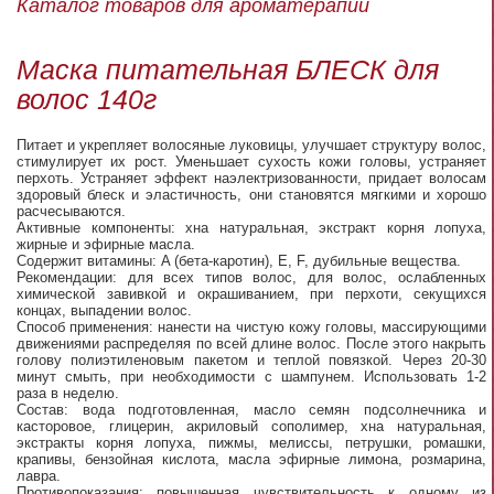
Каталог товаров для ароматерапии
Маска питательная БЛЕСК для
волос 140г
Питает и укрепляет волосяные луковицы, улучшает структуру волос,
стимулирует их рост. Уменьшает сухость кожи головы, устраняет
перхоть. Устраняет эффект наэлектризованности, придает волосам
здоровый блеск и эластичность, они становятся мягкими и хорошо
расчесываются.
Активные компоненты: хна натуральная, экстракт корня лопуха,
жирные и эфирные масла.
Содержит витамины: A (бета-каротин), E, F, дубильные вещества.
Рекомендации: для всех типов волос, для волос, ослабленных
химической завивкой и окрашиванием, при перхоти, секущихся
концах, выпадении волос.
Способ применения: нанести на чистую кожу головы, массирующими
движениями распределяя по всей длине волос. После этого накрыть
голову полиэтиленовым пакетом и теплой повязкой. Через 20-30
минут смыть, при необходимости с шампунем. Использовать 1-2
раза в неделю.
Состав: вода подготовленная, масло семян подсолнечника и
касторовое, глицерин, акриловый сополимер, хна натуральная,
экстракты корня лопуха, пижмы, мелиссы, петрушки, ромашки,
крапивы, бензойная кислота, масла эфирные лимона, розмарина,
лавра.
Противопоказания: повышенная чувствительность к одному из