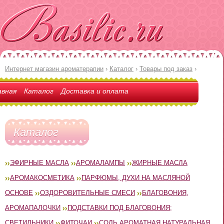
Интернет магазин ароматерапии
›
Каталог
›
Товары под заказ
›
авная
Каталог
Доставка и оплата
Каталог
ЭФИРНЫЕ МАСЛА
АРОМАЛАМПЫ
ЖИРНЫЕ МАСЛА
АРОМАКОСМЕТИКА
ПАРФЮМЫ, ДУХИ НА МАСЛЯНОЙ
ОСНОВЕ
ОЗДОРОВИТЕЛЬНЫЕ СМЕСИ
БЛАГОВОНИЯ,
АРОМАПАЛОЧКИ
ПОДСТАВКИ ПОД БЛАГОВОНИЯ;
СВЕТИЛЬНИКИ
ФИТОЧАИ
СОЛЬ АРОМАТНАЯ НАТУРАЛЬНАЯ