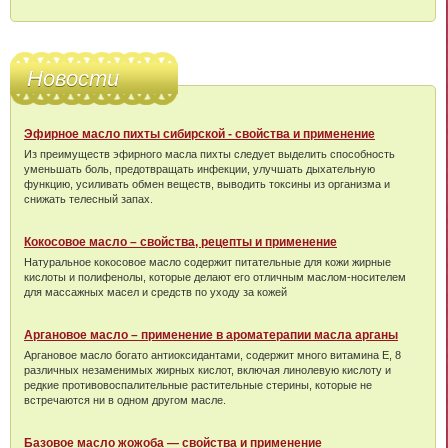
Новости
Эфирное масло пихты сибирской - свойства и применение
Из преимуществ эфирного масла пихты следует выделить способность
уменьшать боль, предотвращать инфекции, улучшать дыхательную
функцию, усиливать обмен веществ, выводить токсины из организма и
снижать телесный запах.
Кокосовое масло – свойства, рецепты и применение
Натуральное кокосовое масло содержит питательные для кожи жирные
кислоты и полифенолы, которые делают его отличным маслом-носителем
для массажных масел и средств по уходу за кожей
Аргановое масло – применение в ароматерапии масла арганы
Аргановое масло богато антиоксидантами, содержит много витамина Е, 8
различных незаменимых жирных кислот, включая линолевую кислоту и
редкие противовоспалительные растительные стерины, которые не
встречаются ни в одном другом масле.
Базовое масло жожоба — свойства и применение