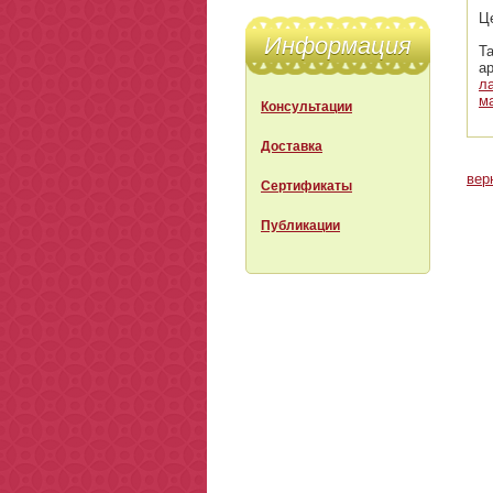
Ц
Информация
Т
а
л
м
Консультации
Доставка
вер
Сертификаты
Публикации