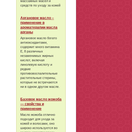
массажных масел и
средств по уходу за кожей
Аргановое масло –
применение в
ароматерапии масла
арганы
Аргановое масло богато
антиоксидантами,
содержит много витамина
Е, 8 различных
незаменимых жирных
кислот, включая
линолевую кислоту и
редкие
противовоспалительные
растительные стерины,
которые не встречаются
ни в одном другом масле.
Базовое масло жожоба
— свойства и
применение
Масло жожоба отлично
подходит для ухода за
кожей и волосами, оно
широко используется во