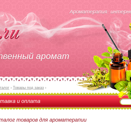
Ароматерапия: интерне
твенный аромат
талог
›
Товары под заказ
›
тавка и оплата
талог товаров для ароматерапии