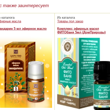
с также заинтересует
з каталога
Из каталога
фирные масла
Товары под заказ
андарин 5 мл эфирное масло
Комплекс эфирных масел
ФИТОбаня 5мл (ДомПрироды)