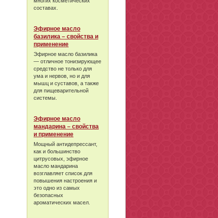
многих косметических
составах.
Эфирное масло
базилика – свойства и
применение
Эфирное масло базилика
— отличное тонизирующее
средство не только для
ума и нервов, но и для
мышц и суставов, а также
для пищеварительной
системы.
Эфирное масло
мандарина – свойства
и применение
Мощный антидепрессант,
как и большинство
цитрусовых, эфирное
масло мандарина
возглавляет список для
повышения настроения и
это одно из самых
безопасных
ароматических масел.