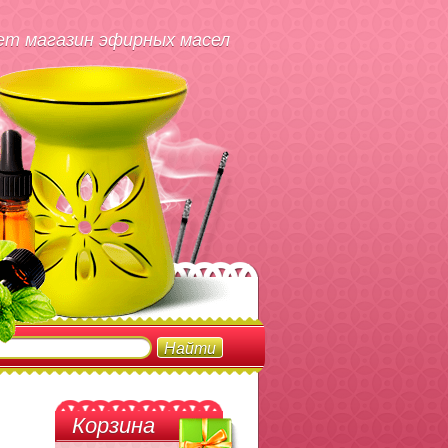
т магазин эфирных масел
Корзина