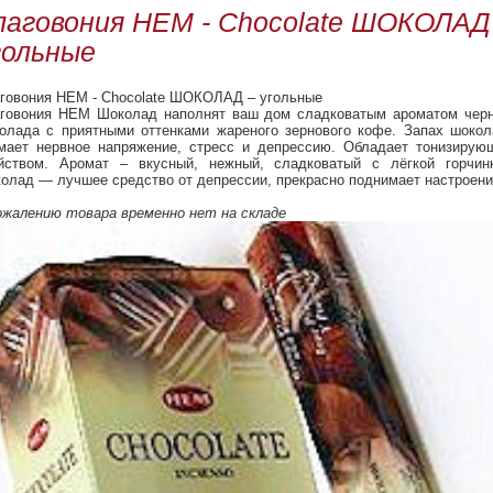
лаговония HEM - Chocolate ШОКОЛАД
гольные
говония HEM - Chocolate ШОКОЛАД – угольные
говония HEM Шоколад наполнят ваш дом сладковатым ароматом черн
олада с приятными оттенками жареного зернового кофе. Запах шокол
мает нервное напряжение, стресс и депрессию. Обладает тонизирую
йством. Аромат – вкусный, нежный, сладковатый с лёгкой горчинк
олад — лучшее средство от депрессии, прекрасно поднимает настроени
ожалению товара временно нет на складе