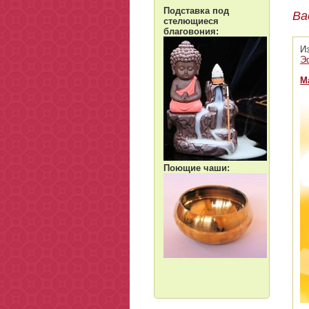
Подставка под
Ва
стелющиеся
благовония:
И
Э
М
Поющие чаши: