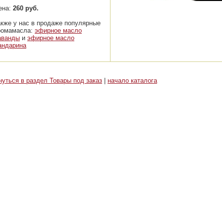
ена:
260 руб.
акже у нас в продаже популярные
ромамасла:
эфирное масло
аванды
и
эфирное масло
андарина
нуться в раздел Товары под заказ
|
начало каталога