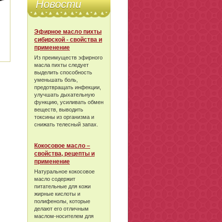
Новости
Эфирное масло пихты
сибирской - свойства и
применение
Из преимуществ эфирного
масла пихты следует
выделить способность
уменьшать боль,
предотвращать инфекции,
улучшать дыхательную
функцию, усиливать обмен
веществ, выводить
токсины из организма и
снижать телесный запах.
Кокосовое масло –
свойства, рецепты и
применение
Натуральное кокосовое
масло содержит
питательные для кожи
жирные кислоты и
полифенолы, которые
делают его отличным
маслом-носителем для