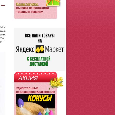
 –
Ваши покупки:
вы пока не положили
товары в корзину
ого
ада
щим
ой.
е.
АКЦИЯ
Удивительные
стелющиеся благовония: