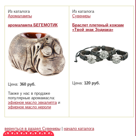
Из каталога
Из каталога
Аромалампы
Сувениры
аромалампа БЕГЕМОТИК
Браслет плетеный кожзам
«Твой знак Зодиака»
Цена:
120 руб.
Цена:
360 руб.
Также у нас в продаже
популярные аромамасла:
эфирное масло эвкалипта
и
эфирное масло нероли
вернуться в раздел Сувениры
|
начало каталога