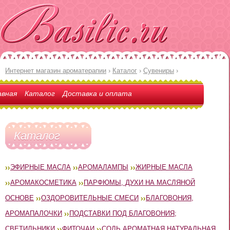
Интернет магазин ароматерапии
›
Каталог
›
Сувениры
›
авная
Каталог
Доставка и оплата
Каталог
ЭФИРНЫЕ МАСЛА
АРОМАЛАМПЫ
ЖИРНЫЕ МАСЛА
АРОМАКОСМЕТИКА
ПАРФЮМЫ, ДУХИ НА МАСЛЯНОЙ
ОСНОВЕ
ОЗДОРОВИТЕЛЬНЫЕ СМЕСИ
БЛАГОВОНИЯ,
АРОМАПАЛОЧКИ
ПОДСТАВКИ ПОД БЛАГОВОНИЯ;
СВЕТИЛЬНИКИ
ФИТОЧАИ
СОЛЬ АРОМАТНАЯ НАТУРАЛЬНАЯ