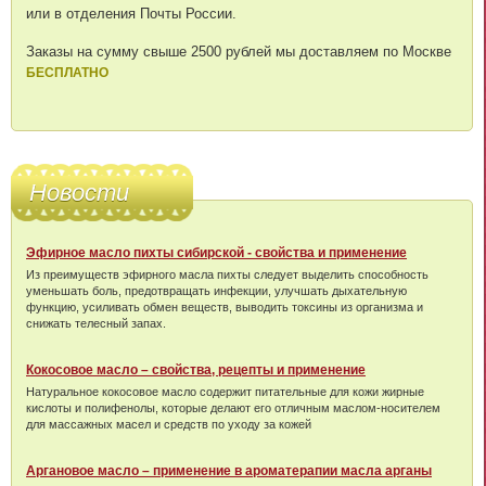
или в отделения Почты России.
Заказы на сумму свыше 2500 рублей мы доставляем по Москве
БЕСПЛАТНО
Новости
Эфирное масло пихты сибирской - свойства и применение
Из преимуществ эфирного масла пихты следует выделить способность
уменьшать боль, предотвращать инфекции, улучшать дыхательную
функцию, усиливать обмен веществ, выводить токсины из организма и
снижать телесный запах.
Кокосовое масло – свойства, рецепты и применение
Натуральное кокосовое масло содержит питательные для кожи жирные
кислоты и полифенолы, которые делают его отличным маслом-носителем
для массажных масел и средств по уходу за кожей
Аргановое масло – применение в ароматерапии масла арганы