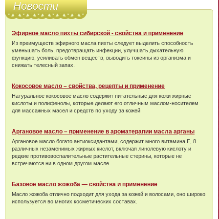
Новости
Эфирное масло пихты сибирской - свойства и применение
Из преимуществ эфирного масла пихты следует выделить способность
уменьшать боль, предотвращать инфекции, улучшать дыхательную
функцию, усиливать обмен веществ, выводить токсины из организма и
снижать телесный запах.
Кокосовое масло – свойства, рецепты и применение
Натуральное кокосовое масло содержит питательные для кожи жирные
кислоты и полифенолы, которые делают его отличным маслом-носителем
для массажных масел и средств по уходу за кожей
Аргановое масло – применение в ароматерапии масла арганы
Аргановое масло богато антиоксидантами, содержит много витамина Е, 8
различных незаменимых жирных кислот, включая линолевую кислоту и
редкие противовоспалительные растительные стерины, которые не
встречаются ни в одном другом масле.
Базовое масло жожоба — свойства и применение
Масло жожоба отлично подходит для ухода за кожей и волосами, оно широко
используется во многих косметических составах.