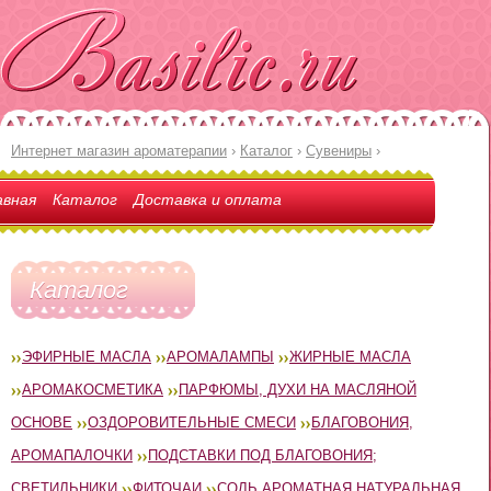
Интернет магазин ароматерапии
›
Каталог
›
Сувениры
›
авная
Каталог
Доставка и оплата
Каталог
ЭФИРНЫЕ МАСЛА
АРОМАЛАМПЫ
ЖИРНЫЕ МАСЛА
АРОМАКОСМЕТИКА
ПАРФЮМЫ, ДУХИ НА МАСЛЯНОЙ
ОСНОВЕ
ОЗДОРОВИТЕЛЬНЫЕ СМЕСИ
БЛАГОВОНИЯ,
АРОМАПАЛОЧКИ
ПОДСТАВКИ ПОД БЛАГОВОНИЯ;
СВЕТИЛЬНИКИ
ФИТОЧАИ
СОЛЬ АРОМАТНАЯ НАТУРАЛЬНАЯ