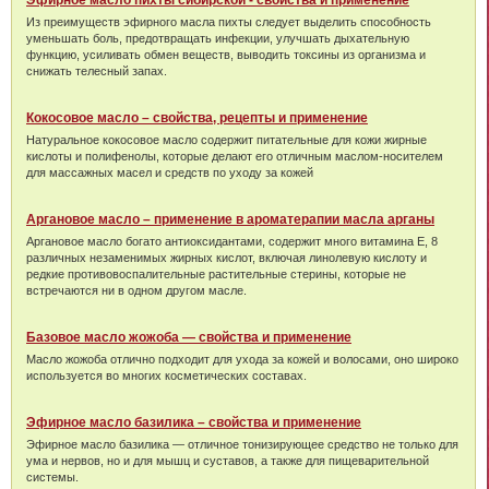
Эфирное масло пихты сибирской - свойства и применение
Из преимуществ эфирного масла пихты следует выделить способность
уменьшать боль, предотвращать инфекции, улучшать дыхательную
функцию, усиливать обмен веществ, выводить токсины из организма и
снижать телесный запах.
Кокосовое масло – свойства, рецепты и применение
Натуральное кокосовое масло содержит питательные для кожи жирные
кислоты и полифенолы, которые делают его отличным маслом-носителем
для массажных масел и средств по уходу за кожей
Аргановое масло – применение в ароматерапии масла арганы
Аргановое масло богато антиоксидантами, содержит много витамина Е, 8
различных незаменимых жирных кислот, включая линолевую кислоту и
редкие противовоспалительные растительные стерины, которые не
встречаются ни в одном другом масле.
Базовое масло жожоба — свойства и применение
Масло жожоба отлично подходит для ухода за кожей и волосами, оно широко
используется во многих косметических составах.
Эфирное масло базилика – свойства и применение
Эфирное масло базилика — отличное тонизирующее средство не только для
ума и нервов, но и для мышц и суставов, а также для пищеварительной
системы.