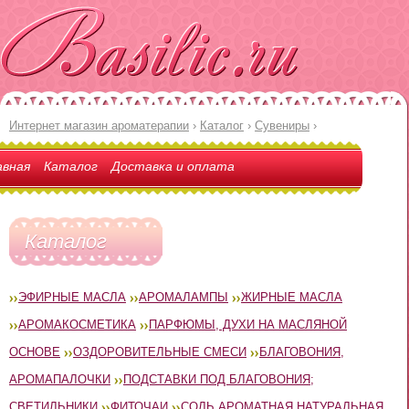
Интернет магазин ароматерапии
›
Каталог
›
Сувениры
›
авная
Каталог
Доставка и оплата
Каталог
ЭФИРНЫЕ МАСЛА
АРОМАЛАМПЫ
ЖИРНЫЕ МАСЛА
АРОМАКОСМЕТИКА
ПАРФЮМЫ, ДУХИ НА МАСЛЯНОЙ
ОСНОВЕ
ОЗДОРОВИТЕЛЬНЫЕ СМЕСИ
БЛАГОВОНИЯ,
АРОМАПАЛОЧКИ
ПОДСТАВКИ ПОД БЛАГОВОНИЯ;
СВЕТИЛЬНИКИ
ФИТОЧАИ
СОЛЬ АРОМАТНАЯ НАТУРАЛЬНАЯ