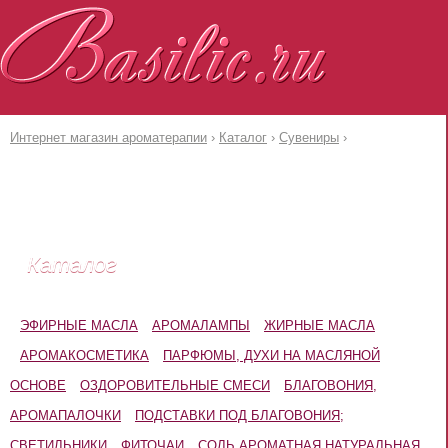
Интернет магазин ароматерапии
›
Каталог
›
Сувениры
›
авная
Каталог
Доставка и оплата
Каталог
ЭФИРНЫЕ МАСЛА
АРОМАЛАМПЫ
ЖИРНЫЕ МАСЛА
АРОМАКОСМЕТИКА
ПАРФЮМЫ, ДУХИ НА МАСЛЯНОЙ
ОСНОВЕ
ОЗДОРОВИТЕЛЬНЫЕ СМЕСИ
БЛАГОВОНИЯ,
АРОМАПАЛОЧКИ
ПОДСТАВКИ ПОД БЛАГОВОНИЯ;
СВЕТИЛЬНИКИ
ФИТОЧАИ
СОЛЬ АРОМАТНАЯ НАТУРАЛЬНАЯ