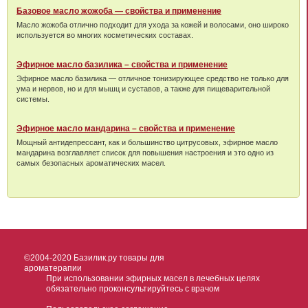
Базовое масло жожоба — свойства и применение
Масло жожоба отлично подходит для ухода за кожей и волосами, оно широко
используется во многих косметических составах.
Эфирное масло базилика – свойства и применение
Эфирное масло базилика — отличное тонизирующее средство не только для
ума и нервов, но и для мышц и суставов, а также для пищеварительной
системы.
Эфирное масло мандарина – свойства и применение
Мощный антидепрессант, как и большинство цитрусовых, эфирное масло
мандарина возглавляет список для повышения настроения и это одно из
самых безопасных ароматических масел.
©2004-2020
Базилик.ру товары для
ароматерапии
При использовании эфирных масел в лечебных целях
обязательно проконсультируйтесь с врачом