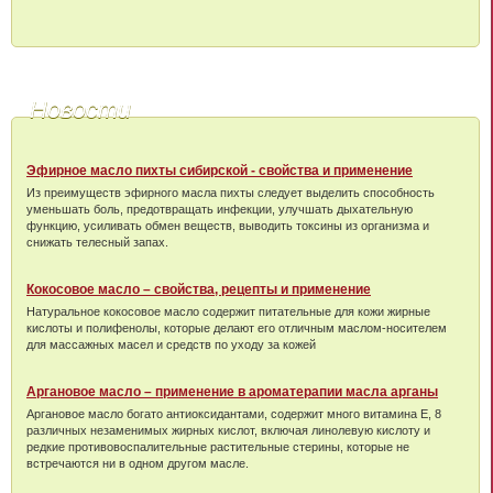
Новости
Эфирное масло пихты сибирской - свойства и применение
Из преимуществ эфирного масла пихты следует выделить способность
уменьшать боль, предотвращать инфекции, улучшать дыхательную
функцию, усиливать обмен веществ, выводить токсины из организма и
снижать телесный запах.
Кокосовое масло – свойства, рецепты и применение
Натуральное кокосовое масло содержит питательные для кожи жирные
кислоты и полифенолы, которые делают его отличным маслом-носителем
для массажных масел и средств по уходу за кожей
Аргановое масло – применение в ароматерапии масла арганы
Аргановое масло богато антиоксидантами, содержит много витамина Е, 8
различных незаменимых жирных кислот, включая линолевую кислоту и
редкие противовоспалительные растительные стерины, которые не
встречаются ни в одном другом масле.