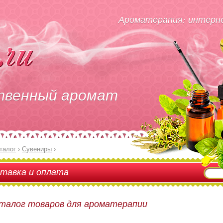
Ароматерапия: интерне
твенный аромат
талог
›
Сувениры
›
тавка и оплата
талог товаров для ароматерапии