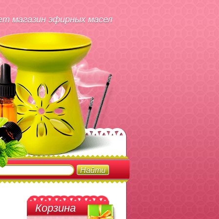
т магазин эфирных масел
Корзина