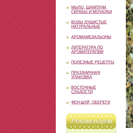
МЫЛО, ШАМПУНИ,
СКРАБЫ И МОЧАЛКИ
ВОДЫ ДУШИСТЫЕ
НАТУРАЛЬНЫЕ
АРОМАМЕДАЛЬОНЫ
ЛИТЕРАТУРА ПО
АРОМАТЕРАПИИ
ПОЛЕЗНЫЕ РЕЦЕПТЫ
ПРАЗДНИЧНАЯ
УПАКОВКА
ВОСТОЧНЫЕ
СЛАДОСТИ
ФЕН-ШУЙ, ОБЕРЕГИ
Рекомендуем