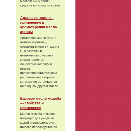
массажных масел и
средств по уходу за кожей
Аргановое масло –
применение в
ароматерапии масла
арганы
Аргановое масло богато
антиоксидантами,
содержит много витамина
Е, 8 различных
незаменимых жирных
кислот, включая
линолевую кислоту и
редкие
противовоспалительные
растительные стерины,
которые не встречаются
ни в одном другом масле.
Базовое масло жожоба
— свойства и
применение
Масло жожоба отлично
подходит для ухода за
кожей и волосами, оно
широко используется во