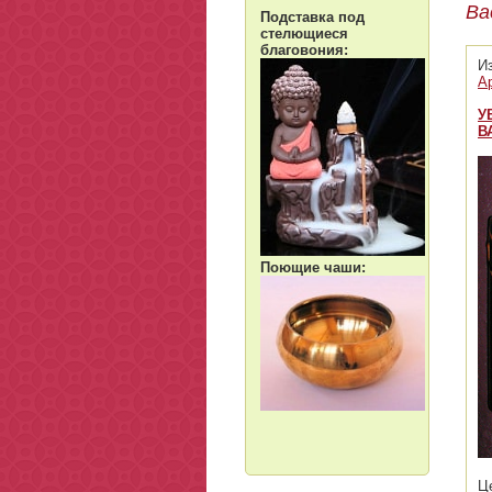
Ва
Подставка под
стелющиеся
благовония:
И
А
У
В
Поющие чаши:
Ц