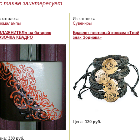
с также заинтересует
з каталога
Из каталога
ромалампы
Сувениры
ВЛАЖНИТЕЛЬ на батарею
Браслет плетеный кожзам «Твой
АЗОЧКА КВАДРО
знак Зодиака»
Цена:
120 руб.
ена:
330 руб.