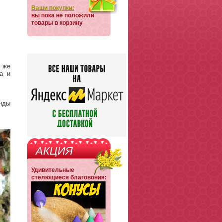
Ваши покупки:
вы пока не положили
товары в корзину
 же
а и
нды
АКЦИЯ
Удивительные
стелющиеся благовония: