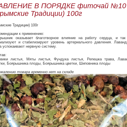
АВЛЕНИЕ В ПОРЯДКЕ фиточай №10
Крымские Традиции) 100г
ымские Традиции) 100г
омендации к применению:
рышник оказывает благотворное влияние на работу сердца, и так
мализуют и стабилизируют уровень артериального давления. Лаванд
а успокаивают нервную систему.
тав:
вики листья, Мяты листья, Фундука листья, Репешка трава, Лава
тки, Боярышника плоды, Боярышника цветки, Шиповника плоды
ожалению товара временно нет на складе