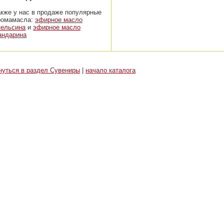
акже у нас в продаже популярные
ромамасла:
эфирное масло
пельсина
и
эфирное масло
андарина
нуться в раздел Сувениры
|
начало каталога