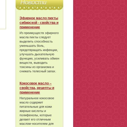
Новости
Эфирное масло пихты
сибирской - свойства и
применение
Из преимуществ эфирного
масла пихты следует
выделить способность
уменьшать боль,
предотвращать инфекции,
улучшать дыхательную
функцию, усиливать обмен
веществ, выводить
токсины из организма и
снижать телесный запах.
Кокосовое масло –
свойства, рецепты и
применение
Натуральное кокосовое
масло содержит
питательные для кожи
жирные кислоты и
полифенолы, которые
делают его отличным
маслом-носителем для