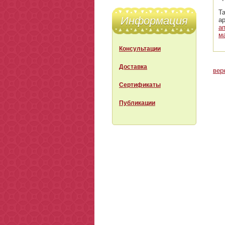
Т
Информация
а
а
м
Консультации
Доставка
вер
Сертификаты
Публикации