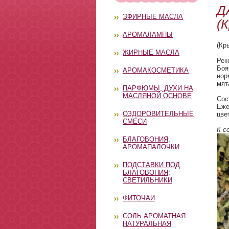
Д
ЭФИРНЫЕ МАСЛА
(
АРОМАЛАМПЫ
(Кр
ЖИРНЫЕ МАСЛА
Рек
Боя
АРОМАКОСМЕТИКА
нор
мят
ПАРФЮМЫ, ДУХИ НА
МАСЛЯНОЙ ОСНОВЕ
Сос
Еже
ОЗДОРОВИТЕЛЬНЫЕ
цве
СМЕСИ
К с
БЛАГОВОНИЯ,
АРОМАПАЛОЧКИ
ПОДСТАВКИ ПОД
БЛАГОВОНИЯ;
СВЕТИЛЬНИКИ
ФИТОЧАИ
СОЛЬ АРОМАТНАЯ
НАТУРАЛЬНАЯ