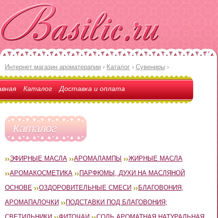
Интернет магазин ароматерапии
›
Каталог
›
Сувениры
›
авная
Каталог
Доставка и оплата
Каталог
ЭФИРНЫЕ МАСЛА
АРОМАЛАМПЫ
ЖИРНЫЕ МАСЛА
АРОМАКОСМЕТИКА
ПАРФЮМЫ, ДУХИ НА МАСЛЯНОЙ
ОСНОВЕ
ОЗДОРОВИТЕЛЬНЫЕ СМЕСИ
БЛАГОВОНИЯ,
АРОМАПАЛОЧКИ
ПОДСТАВКИ ПОД БЛАГОВОНИЯ;
СВЕТИЛЬНИКИ
ФИТОЧАИ
СОЛЬ АРОМАТНАЯ НАТУРАЛЬНАЯ