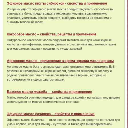
Эфирное масло пихты сибирской - свойства и применение
Из преимуществ эфирного масла пихты следует выделить способность
уменьшать боль, предотвращать инфекции, улучшать дыхательную
функцию, усиливать обмен веществ, выводить токсины из организма и
снижать телесный запах.
Кокосовое масло – свойства, рецепты и применение
Натуральное кокосовое масло содержит питательные для кожи жирные
кислоты и полифенолы, которые делают его отличным маслом-носителем
для массажных масел и средств по уходу за кожей
Аргановое масло – применение в ароматерапии масла арганы
Аргановое масло богато антиоксидантами, содержит много витамина Е, 8
различных незаменимых жирных кислот, включая линолевую кислоту и
редкие противовоспалительные растительные стерины, которые не
встречаются ни в одном другом масле.
Базовое масло жожоба — свойства и применение
Масло жожоба отлично подходит для ухода за кожей и волосами, оно широко
используется во многих косметических составах.
Эфирное масло базилика – свойства и применение
Эфирное масло базилика — отличное тонизирующее средство не только для
ума и нервов, но и для мышц и суставов, а также для пищеварительной