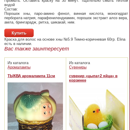
Промыть: Оставить краску на 30 минут. Тщательно смыть теплой
водой
Состав:
Порошок хны, паро-амино фенол, винная кислота, моногидрат
пербората натрия, парафенилендиамин, порошок экстракт алоэ вера,
амла, брингарадж, ритха, шикакай, ним.
Купить
Краска для волос на основе хны №5.9 Темно-коричневая 60гр. Elina
есть в наличии.
Вас также заинтересует
Из каталога
Из каталога
Аромалампы
Сувениры
ТЫКВА аромалампа 11см
сувенир «цыпа+2 яйца» в
корзинке