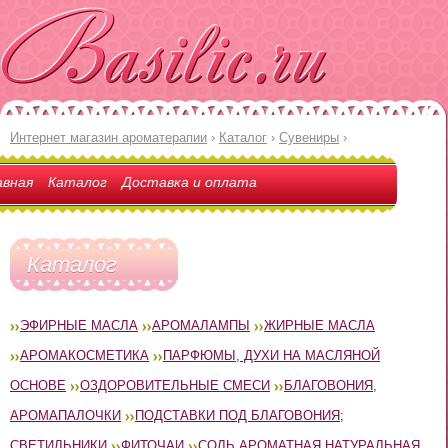
Интернет магазин ароматерапии
›
Каталог
›
Сувениры
›
авная
Каталог
Доставка и оплата
Каталог
ЭФИРНЫЕ МАСЛА
АРОМАЛАМПЫ
ЖИРНЫЕ МАСЛА
АРОМАКОСМЕТИКА
ПАРФЮМЫ, ДУХИ НА МАСЛЯНОЙ
ОСНОВЕ
ОЗДОРОВИТЕЛЬНЫЕ СМЕСИ
БЛАГОВОНИЯ,
АРОМАПАЛОЧКИ
ПОДСТАВКИ ПОД БЛАГОВОНИЯ;
СВЕТИЛЬНИКИ
ФИТОЧАИ
СОЛЬ АРОМАТНАЯ НАТУРАЛЬНАЯ