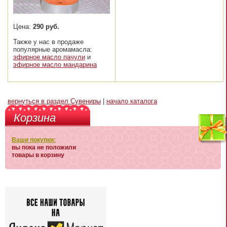
Цена:
290 руб.
Также у нас в продаже
популярные аромамасла:
эфирное масло пачули
и
эфирное масло мандарина
вернуться в раздел Сувениры
|
начало каталога
Корзина
Ваши покупки:
вы пока не положили
товары в корзину