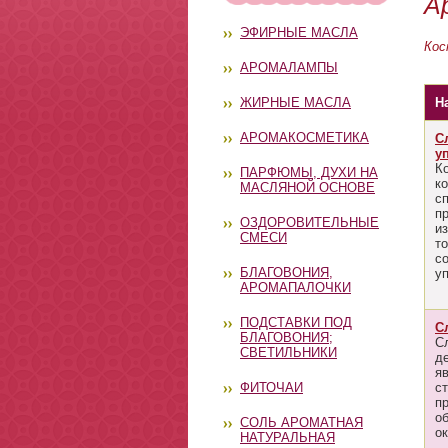
А
ЭФИРНЫЕ МАСЛА
Кос
АРОМАЛАМПЫ
ЖИРНЫЕ МАСЛА
Н
АРОМАКОСМЕТИКА
С
у
К
ПАРФЮМЫ, ДУХИ НА
к
МАСЛЯНОЙ ОСНОВЕ
с
п
ОЗДОРОВИТЕЛЬНЫЕ
и
СМЕСИ
т
с
БЛАГОВОНИЯ,
уп
АРОМАПАЛОЧКИ
ПОДСТАВКИ ПОД
С
БЛАГОВОНИЯ;
С
СВЕТИЛЬНИКИ
д
я
ФИТОЧАИ
с
п
о
СОЛЬ АРОМАТНАЯ
ок
НАТУРАЛЬНАЯ