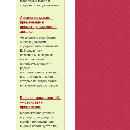
массажных масел и
средств по уходу за кожей
Аргановое масло –
применение в
ароматерапии масла
арганы
Аргановое масло богато
антиоксидантами,
содержит много витамина
Е, 8 различных
незаменимых жирных
кислот, включая
линолевую кислоту и
редкие
противовоспалительные
растительные стерины,
которые не встречаются
ни в одном другом масле.
Базовое масло жожоба
— свойства и
применение
Масло жожоба отлично
подходит для ухода за
кожей и волосами, оно
широко используется во