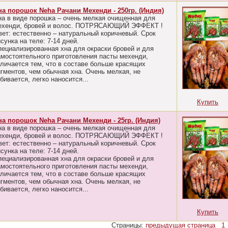
на порошок Nеhа Рачани Мехенди - 250гр. (Индия)
на в виде порошка – очень мелкая очищенная для
ехенди, бровей и волос. ПОТРЯСАЮЩИЙ ЭФФЕКТ !
вет: естественно – натуральный коричневый. Срок
сунка на теле: 7-14 дней.
пециализированная хна для окраски бровей и для
амостоятельного приготовления пасты мехенди,
тличается тем, что в составе больше красящих
игментов, чем обычная хна. Очень мелкая, не
бивается, легко наносится...
Купить
на порошок Nеhа Рачани Мехенди - 25гр. (Индия)
на в виде порошка – очень мелкая очищенная для
ехенди, бровей и волос. ПОТРЯСАЮЩИЙ ЭФФЕКТ !
вет: естественно – натуральный коричневый. Срок
сунка на теле: 7-14 дней.
пециализированная хна для окраски бровей и для
амостоятельного приготовления пасты мехенди,
тличается тем, что в составе больше красящих
игментов, чем обычная хна. Очень мелкая, не
бивается, легко наносится...
Купить
Страницы:
предыдущая страница
1