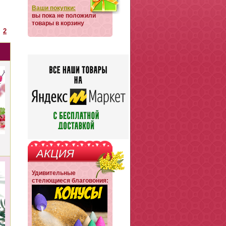
Ваши покупки:
вы пока не положили
товары в корзину
2
АКЦИЯ
Удивительные
стелющиеся благовония: