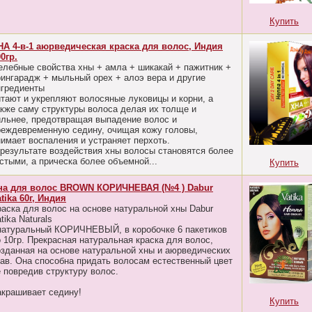
Купить
НА 4-в-1 аюрведическая краска для волос, Индия
0гр.
елебные свойства хны + амла + шикакай + пажитник +
рингарадж + мыльный орех + алоэ вера и другие
нгредиенты
итают и укрепляют волосяные луковицы и корни, а
акже саму структуры волоса делая их толще и
ильнее, предотвращая выпадение волос и
реждевременную седину, очищая кожу головы,
нимает воспаления и устраняет перхоть.
 результате воздействия хны волосы становятся более
стыми, а прическа более объемной...
Купить
на для волос BROWN КОРИЧНЕВАЯ (№4 ) Dabur
tika 60г, Индия
раска для волос на основе натуральной хны Dabur
tika Naturals
 натуральный КОРИЧНЕВЫЙ, в коробочке 6 пакетиков
о 10гр. Прекрасная натуральная краска для волос,
озданная на основе натуральной хны и аюрведических
рав. Она способна придать волосам естественный цвет
е повредив структуру волос.
акрашивает седину!
Купить