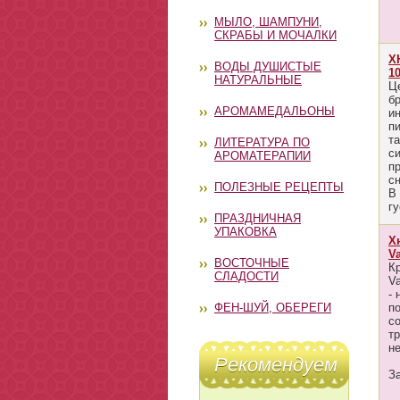
МЫЛО, ШАМПУНИ,
СКРАБЫ И МОЧАЛКИ
Х
ВОДЫ ДУШИСТЫЕ
10
НАТУРАЛЬНЫЕ
Ц
б
АРОМАМЕДАЛЬОНЫ
и
п
т
ЛИТЕРАТУРА ПО
с
АРОМАТЕРАПИИ
п
с
ПОЛЕЗНЫЕ РЕЦЕПТЫ
В
гу
ПРАЗДНИЧНАЯ
УПАКОВКА
Х
Va
ВОСТОЧНЫЕ
К
СЛАДОСТИ
Va
-
ФЕН-ШУЙ, ОБЕРЕГИ
п
с
т
н
Рекомендуем
З