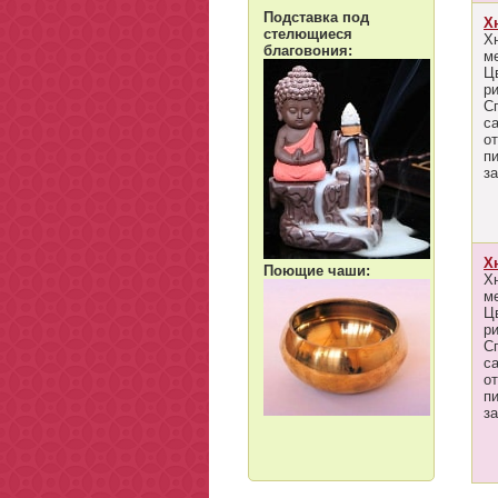
Подставка под
Х
стелющиеся
Х
благовония:
м
Ц
ри
С
с
о
п
за
Х
Поющие чаши:
Х
м
Ц
ри
С
с
о
п
за