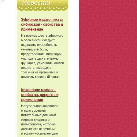
Новости
Эфирное масло пихты
сибирской - свойства и
применение
Из преимуществ эфирного
масла пихты следует
выделить способность
уменьшать боль,
предотвращать инфекции,
улучшать дыхательную
функцию, усиливать обмен
веществ, выводить
токсины из организма и
снижать телесный запах.
Кокосовое масло –
свойства, рецепты и
применение
Натуральное кокосовое
масло содержит
питательные для кожи
жирные кислоты и
полифенолы, которые
делают его отличным
маслом-носителем для