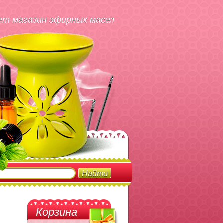
т магазин эфирных масел
Корзина