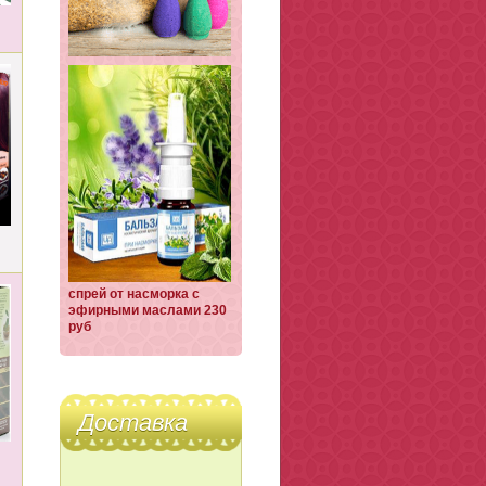
спрей от насморка с
эфирными маслами 230
руб
Доставка