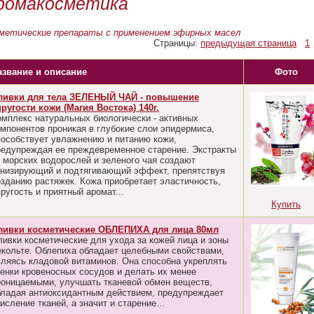
ромакосметика
метические препараты с применением эфирных масел
Страницы:
предыдущая страница
1
азвание и описание
Фото
ливки для тела ЗЕЛЕНЫЙ ЧАЙ - повышение
пругости кожи (Магия Востока) 140г.
омплекс натуральных биологически - активных
омпонентов проникая в глубокие слои эпидермиса,
пособствует увлажнению и питанию кожи,
редупреждая ее преждевременное старение. Экстракты
з морских водорослей и зеленого чая создают
онизирующий и подтягивающий эффект, препятствуя
озданию растяжек. Кожа приобретает эластичность,
ругость и приятный аромат...
Купить
ливки косметические ОБЛЕПИХА для лица 80мл
ливки косметические для ухода за кожей лица и зоны
екольте. Облепиха обладает целебными свойствами,
вляясь кладовой витаминов. Она способна укреплять
тенки кровеносных сосудов и делать их менее
роницаемыми, улучшать тканевой обмен веществ,
бладая антиоксидантным действием, предупреждает
исление тканей, а значит и старение...