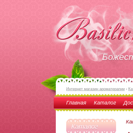
Божес
Интернет магазин ароматерапии
›
Ка
Главная
Каталог
Дос
Ка
Каталог