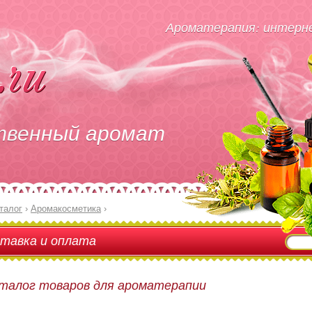
Ароматерапия: интерне
твенный аромат
талог
›
Аромакосметика
›
тавка и оплата
талог товаров для ароматерапии