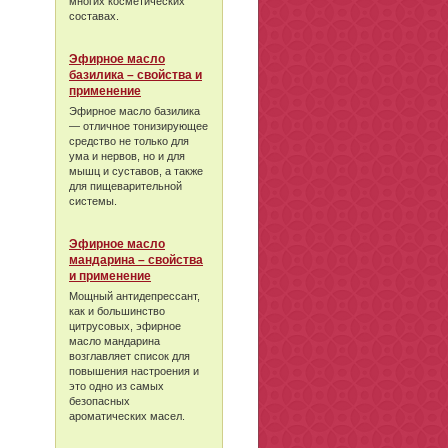
многих косметических
составах.
Эфирное масло
базилика – свойства и
применение
Эфирное масло базилика
— отличное тонизирующее
средство не только для
ума и нервов, но и для
мышц и суставов, а также
для пищеварительной
системы.
Эфирное масло
мандарина – свойства
и применение
Мощный антидепрессант,
как и большинство
цитрусовых, эфирное
масло мандарина
возглавляет список для
повышения настроения и
это одно из самых
безопасных
ароматических масел.