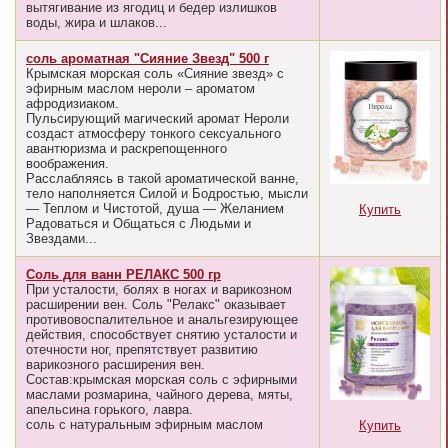
вытягивание из ягодиц и бедер излишков
воды, жира и шлаков...
соль ароматная "Сияние Звезд" 500 г
Крымская морская соль «Сияние звезд» с
эфирным маслом нероли – ароматом
афродизиаком.
Пульсирующий магический аромат Нероли
создаст атмосферу тонкого сексуального
авантюризма и раскрепощенного
воображения.
Расслабляясь в такой ароматической ванне,
тело наполняется Силой и Бодростью, мысли
— Теплом и Чистотой, душа — Желанием
Купить
Радоваться и Общаться с Людьми и
Звездами...
Соль для ванн РЕЛАКС 500 гр
При усталости, болях в ногах и варикозном
расширении вен. Соль "Релакс" оказывает
противовоспалительное и анальгезирующее
действия, способствует снятию усталости и
отечности ног, препятствует развитию
варикозного расширения вен.
Состав:крымская морская соль с эфирными
маслами розмарина, чайного дерева, мяты,
апельсина горького, лавра.
соль с натуральным эфирным маслом
Купить