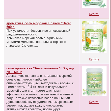
Купить
ароматная соль морская с пеной "Нега"
500 г.
При усталости, бессоннице и повышенной
раздражительности.
Крымская морская соль с эфирными
маслами мелиссы, апельсина горького,
лаванды, базилика...
Купить
соль ароматная "Антицеллюлит SPA-уход
№1" 600 г.
Ароматическая ванна и натирания морской
солью являются наиболее
сильнодействующими методиками борьбы с
целлюлитом. 2-4 ст. ложки натуральной
морской соли с антицеллюлитными
эфирными маслами, растворенной в теплой
воде, а также натирания после ванны или
душа способствуют удалению омертвевших
Купить
клеток, насыщают кожу минералами,
активизируют кровоток, провоцируя