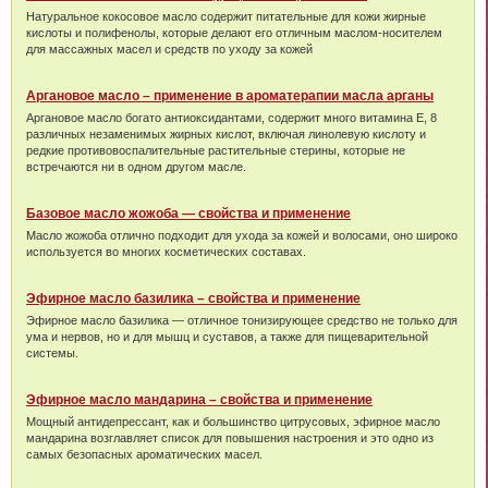
Натуральное кокосовое масло содержит питательные для кожи жирные
кислоты и полифенолы, которые делают его отличным маслом-носителем
для массажных масел и средств по уходу за кожей
Аргановое масло – применение в ароматерапии масла арганы
Аргановое масло богато антиоксидантами, содержит много витамина Е, 8
различных незаменимых жирных кислот, включая линолевую кислоту и
редкие противовоспалительные растительные стерины, которые не
встречаются ни в одном другом масле.
Базовое масло жожоба — свойства и применение
Масло жожоба отлично подходит для ухода за кожей и волосами, оно широко
используется во многих косметических составах.
Эфирное масло базилика – свойства и применение
Эфирное масло базилика — отличное тонизирующее средство не только для
ума и нервов, но и для мышц и суставов, а также для пищеварительной
системы.
Эфирное масло мандарина – свойства и применение
Мощный антидепрессант, как и большинство цитрусовых, эфирное масло
мандарина возглавляет список для повышения настроения и это одно из
самых безопасных ароматических масел.