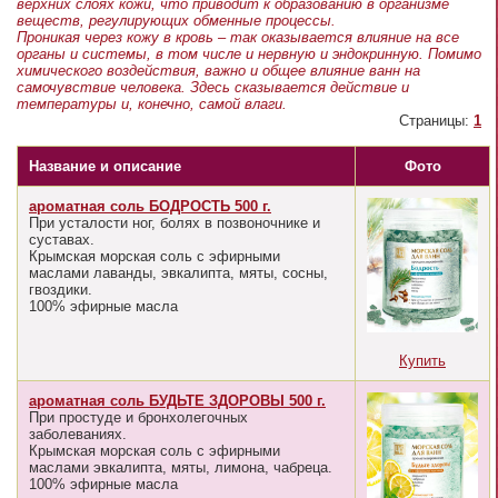
верхних слоях кожи, что приводит к образованию в организме
веществ, регулирующих обменные процессы.
Проникая через кожу в кровь – так оказывается влияние на все
органы и системы, в том числе и нервную и эндокринную. Помимо
химического воздействия, важно и общее влияние ванн на
самочувствие человека. Здесь сказывается действие и
температуры и, конечно, самой влаги.
Страницы:
1
Название и описание
Фото
ароматная соль БОДРОСТЬ 500 г.
При усталости ног, болях в позвоночнике и
суставах.
Крымская морская соль с эфирными
маслами лаванды, эвкалипта, мяты, сосны,
гвоздики.
100% эфирные масла
Купить
ароматная соль БУДЬТЕ ЗДОРОВЫ 500 г.
При простуде и бронхолегочных
заболеваниях.
Крымская морская соль с эфирными
маслами эвкалипта, мяты, лимона, чабреца.
100% эфирные масла