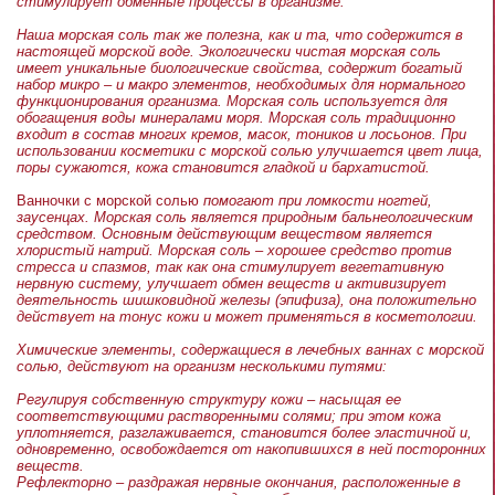
стимулирует обменные процессы в организме.
Наша морская соль так же полезна, как и та, что содержится в
настоящей морской воде. Экологически чистая морская соль
имеет уникальные биологические свойства, содержит богатый
набор микро – и макро элементов, необходимых для нормального
функционирования организма. Морская соль используется для
обогащения воды минералами моря. Морская соль традиционно
входит в состав многих кремов, масок, тоников и лосьонов. При
использовании косметики с морской солью улучшается цвет лица,
поры сужаются, кожа становится гладкой и бархатистой.
Ванночки с морской солью
помогают при ломкости ногтей,
заусенцах. Морская соль является природным бальнеологическим
средством. Основным действующим веществом является
хлористый натрий. Морская соль – хорошее средство против
стресса и спазмов, так как она стимулирует вегетативную
нервную систему, улучшает обмен веществ и активизирует
деятельность шишковидной железы (эпифиза), она положительно
действует на тонус кожи и может применяться в косметологии.
Химические элементы, содержащиеся в лечебных ваннах с морской
солью, действуют на организм несколькими путями:
Регулируя собственную структуру кожи – насыщая ее
соответствующими растворенными солями; при этом кожа
уплотняется, разглаживается, становится более эластичной и,
одновременно, освобождается от накопившихся в ней посторонних
веществ.
Рефлекторно – раздражая нервные окончания, расположенные в