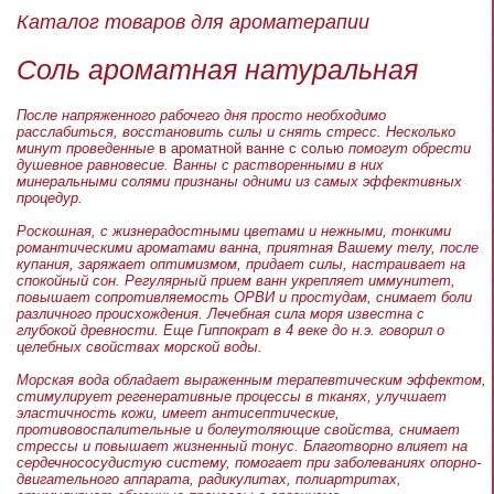
Каталог товаров для ароматерапии
Соль ароматная натуральная
После напряженного рабочего дня просто необходимо
расслабиться, восстановить силы и снять стресс. Несколько
минут проведенные
в ароматной ванне с солью
помогут обрести
душевное равновесие. Ванны с растворенными в них
минеральными солями признаны одними из самых эффективных
процедур.
Роскошная, с жизнерадостными цветами и нежными, тонкими
романтическими ароматами ванна, приятная Вашему телу, после
купания, заряжает оптимизмом, придает силы, настраивает на
спокойный сон. Регулярный прием ванн укрепляет иммунитет,
повышает сопротивляемость ОРВИ и простудам, снимает боли
различного происхождения. Лечебная сила моря известна с
глубокой древности. Еще Гиппократ в 4 веке до н.э. говорил о
целебных свойствах морской воды.
Морская вода обладает выраженным терапевтическим эффектом,
стимулирует регенеративные процессы в тканях, улучшает
эластичность кожи, имеет антисептические,
противовоспалительные и болеутоляющие свойства, снимает
стрессы и повышает жизненный тонус. Благотворно влияет на
сердечнососудистую систему, помогает при заболеваниях опорно-
двигательного аппарата, радикулитах, полиартритах,