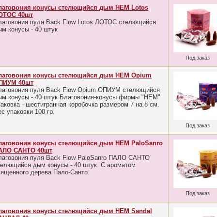
лаговония конусы стелющийся дым HEM Lotos
ОТОС 40шт
лаговония пуля Back Flow Lotos ЛОТОС стелющийся
ым конусы - 40 штук
Под заказ
лаговония конусы стелющийся дым HEM Opium
ПИУМ 40шт
лаговония пуля Back Flow Opium ОПИУМ стелющийся
ым конусы - 40 штук Благовония-конусы фирмы "HEM"
аковка - шестигранная коробочка размером 7 на 8 см.
с упаковки 100 гр.
Под заказ
лаговония конусы стелющийся дым HEM PaloSanro
АЛО САНТО 40шт
лаговония пуля Back Flow PaloSanro ПАЛО САНТО
телющийся дым конусы - 40 штук. С ароматом
вященного дерева Пало-Санто.
Под заказ
лаговония конусы стелющийся дым HEM Sandal