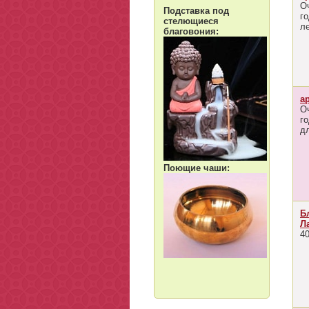
О
Подставка под
г
стелющиеся
л
благовония:
а
О
г
д
Поющие чаши:
Б
Л
4