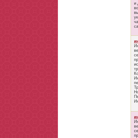
и 
в
в
у
ч
с
и
И
в
с
п
и
т
К
И
п
Тр
Но
Пе
И
и
И
в
с
п