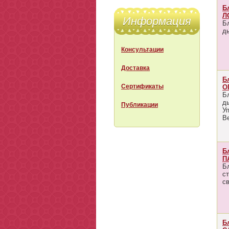
Б
Л
Информация
Б
д
Консультации
Доставка
Б
Сертификаты
О
Б
д
Публикации
Уп
Ве
Б
П
Б
с
с
Б