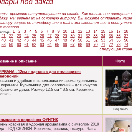
овары под заказ
ары, временно отсутствующие на складе. Как только они поступят 
дажу, мы вернём их на основную витрину. Вы можете отправить наш
ратору запрос по телефону или e-mail и мы известим вас о поступлен
х товаров.
аницы:
1
2
3
4
5
6
7
8
9
10
11
12
13
14
15
16
17
18
21
22
23
24
25
26
27
28
29
30
31
32
33
34
35
36
37
40
41
42
43
44
45
46
47
48
49
50
51
52
53
54
55
56
58
59
60
61
62
63
64
65
66
67
68
69
70
71
72
73
74
следующая стран
азвание и описание
Фото
ИРВАНА - 12см подставка для стелющихся
лаговоний
расивая и удобная в использовании арома-курильница
з керамики. Курильница для благовоний – для конусов
братного» дыма. Размер 12.5 см * 8,5 см. Керамика,
оспись.
Под заказ
ромалампа поросёнок ФУНТИК
чень красивая и удобная аромалампа с символом 2019
ода - ГОД СВИНКИ. Керамика, роспись, глазурь. Чаша