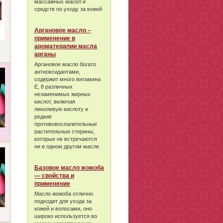
массажных масел и
средств по уходу за кожей
Аргановое масло –
применение в
ароматерапии масла
арганы
Аргановое масло богато
антиоксидантами,
содержит много витамина
Е, 8 различных
незаменимых жирных
кислот, включая
линолевую кислоту и
редкие
противовоспалительные
растительные стерины,
которые не встречаются
ни в одном другом масле.
Базовое масло жожоба
— свойства и
применение
Масло жожоба отлично
подходит для ухода за
кожей и волосами, оно
широко используется во