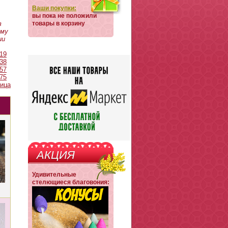
Ваши покупки:
вы пока не положили
в
товары в корзину
ему
ии
19
38
57
75
ица
АКЦИЯ
Удивительные
стелющиеся благовония: