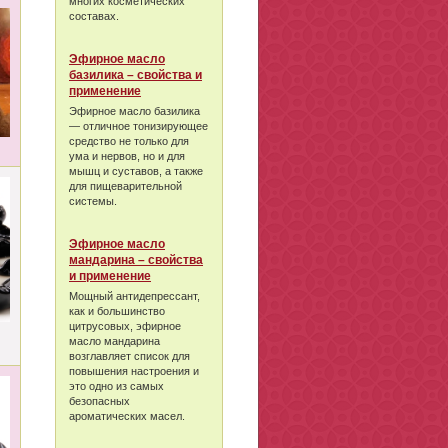
многих косметических
составах.
Эфирное масло
базилика – свойства и
применение
Эфирное масло базилика
— отличное тонизирующее
средство не только для
ума и нервов, но и для
мышц и суставов, а также
для пищеварительной
системы.
Эфирное масло
мандарина – свойства
и применение
Мощный антидепрессант,
как и большинство
цитрусовых, эфирное
масло мандарина
возглавляет список для
повышения настроения и
это одно из самых
безопасных
ароматических масел.