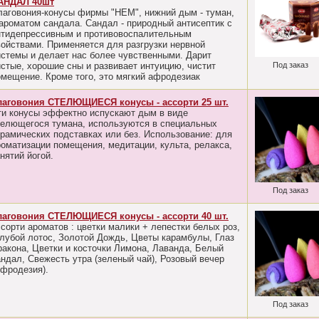
АНДАЛ 40шт
лаговония-конусы фирмы "HEM", нижний дым - туман,
 ароматом сандала. Сандал - природный антисептик с
нтидепрессивным и противовоспалительным
войствами. Применяется для разгрузки нервной
истемы и делает нас более чувственными. Дарит
истые, хорошие сны и развивает интуицию, чистит
Под заказ
омещение. Кроме того, это мягкий афродезиак
лаговония СТЕЛЮЩИЕСЯ конусы - ассорти 25 шт.
ти конусы эффектно испускают дым в виде
телющегося тумана, используются в специальных
ерамических подставках или без. Использование: для
роматизации помещения, медитации, культа, релакса,
нятий йогой.
Под заказ
лаговония СТЕЛЮЩИЕСЯ конусы - ассорти 40 шт.
сорти ароматов : цветки малики + лепестки белых роз,
олубой лотос, Золотой Дождь, Цветы карамбулы, Глаз
ракона, Цветки и косточки Лимона, Лаванда, Белый
андал, Свежесть утра (зеленый чай), Розовый вечер
Афродезия).
Под заказ