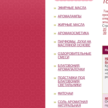
Т
ЭФИРНЫЕ МАСЛА
Тов
про
АРОМАЛАМПЫ
опе
эти
ЖИРНЫЕ МАСЛА
Стр
20
39
АРОМАКОСМЕТИКА
ПАРФЮМЫ, ДУХИ НА
МАСЛЯНОЙ ОСНОВЕ
Н
ОЗДОРОВИТЕЛЬНЫЕ
СМЕСИ
H
б
БЛАГОВОНИЯ,
К
АРОМАПАЛОЧКИ
и
«о
р
ПОДСТАВКИ ПОД
БЛАГОВОНИЯ;
СВЕТИЛЬНИКИ
ФИТОЧАИ
а
О
СОЛЬ АРОМАТНАЯ
г
НАТУРАЛЬНАЯ