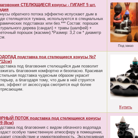
лаговония СТЕЛЮЩИЕСЯ конусы - ГИГАНТ 5 шт.
ндия
онусы обратного потока эффектно испускают дым в
иде стелящегося тумана, используются в специальных
ерамических подставках или без.*** Состав: порошок
атурального дерева (сандал) + травы (шалфей) +
веточный порошок (жасмин).*Размер: 3,2 см * диаметр
см.
Под заказ
ОДОПАД подставка под стелющиеся конусы №7
*12см)
одставка под благовония стелющийся дым позволит
озжигать благовония комфортно и безопасно. Красивая
 стильная подставка чудесным образом украсит
терьер, а благодаря тому, что дым в ней струится
низ, эффект от аксессуара смотрится ещё более
отрясающим.
Купить
ОРНЫЙ ПОТОК подставка под стелющиеся конусы
9 (8см)
одставка под благовония с видом облачного водопада
оздаст особую таинственную атмосферу в помещении,
одарит спокойствие и умиротворённость. Эксклюзивная