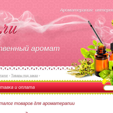
Ароматерапия: интерне
твенный аромат
талог
›
Товары под заказ
›
тавка и оплата
талог товаров для ароматерапии