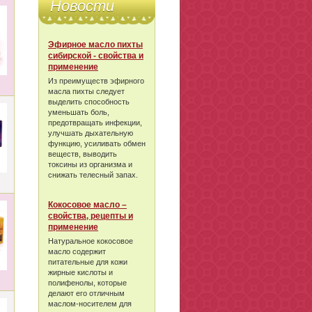
Новости
Эфирное масло пихты
сибирской - свойства и
применение
Из преимуществ эфирного
масла пихты следует
выделить способность
уменьшать боль,
предотвращать инфекции,
улучшать дыхательную
функцию, усиливать обмен
веществ, выводить
токсины из организма и
снижать телесный запах.
Кокосовое масло –
свойства, рецепты и
применение
Натуральное кокосовое
масло содержит
питательные для кожи
жирные кислоты и
полифенолы, которые
делают его отличным
маслом-носителем для