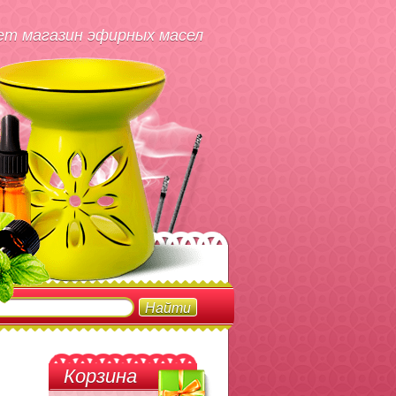
т магазин эфирных масел
Корзина