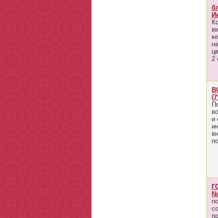
б
И
К
в
к
н
ц
2 
В
(7
П
в
и
ин
в
п
Г
№
п
с
п