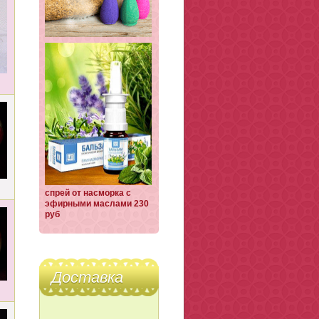
спрей от насморка с
эфирными маслами 230
руб
Доставка