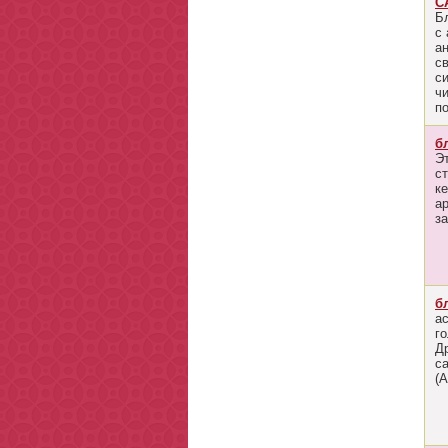
С
Б
с
а
с
с
ч
п
б
Э
с
к
а
за
б
ас
г
Д
с
(