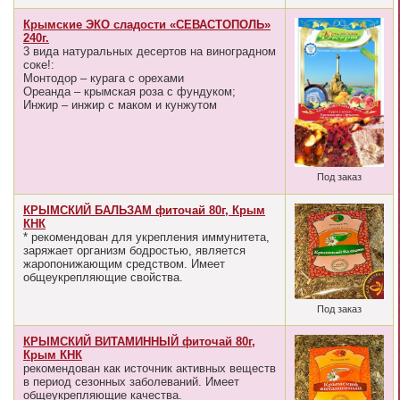
Крымские ЭКО сладости «СЕВАСТОПОЛЬ»
240г.
3 вида натуральных десертов на виноградном
соке!:
Монтодор – курага с орехами
Ореанда – крымская роза с фундуком;
Инжир – инжир с маком и кунжутом
Под заказ
КРЫМСКИЙ БАЛЬЗАМ фиточай 80г, Крым
КНК
* рекомендован для укрепления иммунитета,
заряжает организм бодростью, является
жаропонижающим средством. Имеет
общеукрепляющие свойства.
Под заказ
КРЫМСКИЙ ВИТАМИННЫЙ фиточай 80г,
Крым КНК
рекомендован как источник активных веществ
в период сезонных заболеваний. Имеет
общеукрепляющие качества.