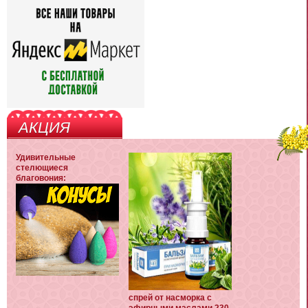
АКЦИЯ
Удивительные
стелющиеся
благовония:
спрей от насморка с
эфирными маслами 230