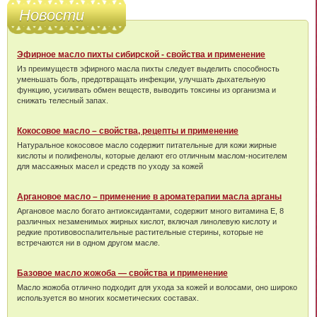
Новости
Эфирное масло пихты сибирской - свойства и применение
Из преимуществ эфирного масла пихты следует выделить способность
уменьшать боль, предотвращать инфекции, улучшать дыхательную
функцию, усиливать обмен веществ, выводить токсины из организма и
снижать телесный запах.
Кокосовое масло – свойства, рецепты и применение
Натуральное кокосовое масло содержит питательные для кожи жирные
кислоты и полифенолы, которые делают его отличным маслом-носителем
для массажных масел и средств по уходу за кожей
Аргановое масло – применение в ароматерапии масла арганы
Аргановое масло богато антиоксидантами, содержит много витамина Е, 8
различных незаменимых жирных кислот, включая линолевую кислоту и
редкие противовоспалительные растительные стерины, которые не
встречаются ни в одном другом масле.
Базовое масло жожоба — свойства и применение
Масло жожоба отлично подходит для ухода за кожей и волосами, оно широко
используется во многих косметических составах.