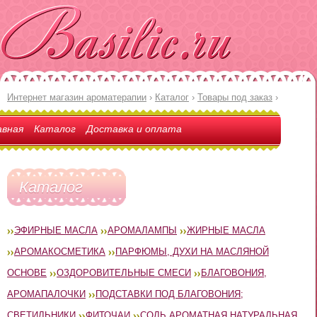
Интернет магазин ароматерапии
›
Каталог
›
Товары под заказ
›
авная
Каталог
Доставка и оплата
Каталог
ЭФИРНЫЕ МАСЛА
АРОМАЛАМПЫ
ЖИРНЫЕ МАСЛА
АРОМАКОСМЕТИКА
ПАРФЮМЫ, ДУХИ НА МАСЛЯНОЙ
ОСНОВЕ
ОЗДОРОВИТЕЛЬНЫЕ СМЕСИ
БЛАГОВОНИЯ,
АРОМАПАЛОЧКИ
ПОДСТАВКИ ПОД БЛАГОВОНИЯ;
СВЕТИЛЬНИКИ
ФИТОЧАИ
СОЛЬ АРОМАТНАЯ НАТУРАЛЬНАЯ