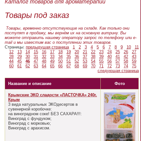
Каталог товаров для ароматерапии
Товары под заказ
Товары, временно отсутствующие на складе. Как только они
поступят в продажу, мы вернём их на основную витрину. Вы
можете отправить нашему оператору запрос по телефону или e-
mail и мы известим вас о поступлении этих товаров.
Страницы:
предыдущая страница
1
2
3
4
5
6
7
8
9
10
11
12
13
14
15
16
17
18
19
20
21
22
23
24
25
26
27
28
29
30
31
32
33
34
35
36
37
38
39
40
41
42
43
44
45
46
47
48
49
50
51
52
53
54
55
56
57
58
59
60
61
62
63
64
65
66
67
68
69
70
71
72
73
74
75
следующая страница
Название и описание
Фото
Крымские ЭКО сладости «ЛАСТОЧКА» 240г.
Крым
3 вида натуральных ЭКОдесертов в
сувенирной коробочке:
на виноградном соке! БЕЗ САХАРА!!!:
Виноград с фундуком;
Виноград с морковью;
Виноград с арахисом.