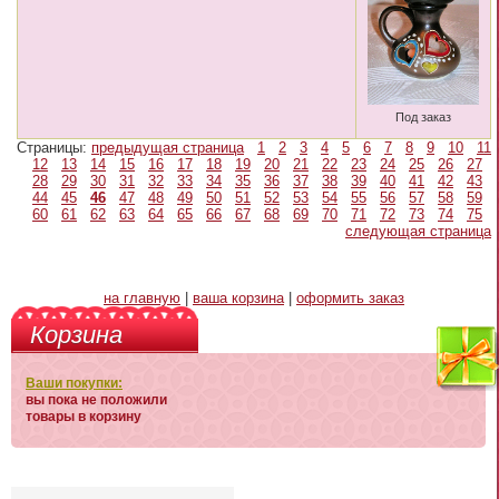
Под заказ
Страницы:
предыдущая страница
1
2
3
4
5
6
7
8
9
10
11
12
13
14
15
16
17
18
19
20
21
22
23
24
25
26
27
28
29
30
31
32
33
34
35
36
37
38
39
40
41
42
43
44
45
46
47
48
49
50
51
52
53
54
55
56
57
58
59
60
61
62
63
64
65
66
67
68
69
70
71
72
73
74
75
следующая страница
на главную
|
ваша корзина
|
оформить заказ
Корзина
Ваши покупки:
вы пока не положили
товары в корзину