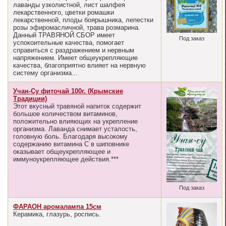
лаванды узколистной, лист шалфея
лекарственного, цветки ромашки
лекарственной, плоды боярышника, лепестки
розы эфиромасличной, трава розмарина.
Данный ТРАВЯНОЙ СБОР имеет
Под заказ
успокоительные качества, помогает
справиться с раздражением и нервным
напряжением. Имеет общеукрепляющие
качества, благоприятно влияет на нервную
систему организма...
Учан-Су фиточай 100г. (Крымские
Традиции)
Этот вкусный травяной напиток содержит
большое количеством витаминов,
положительно влияющих на укрепление
организма. Лаванда снимает усталость,
головную боль. Благодаря высокому
содержанию витамина С в шиповнике
оказывает общеукрепляющее и
иммуноукрепляющее действия.***
Под заказ
ФАРАОН аромалампа 15см
Керамика, глазурь, роспись.