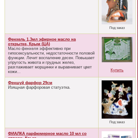
Под заказ
Фенхель 1,3мл эфирное масло на
открытке, Крым (ЦА)
Масло фенхеля эффективно при
гипосексуальности, недостаточности половой
функции. Лечит воспаление десен. Повышает
упругость живота и грудных желез,
разглаживает морщинки и выравнивает цвет
Купить
кожи...
Феншуй фарфор 29см
Изящная фарфоровая статуэтка.
Под заказ
ФИАЛКА парфюмерное масло 10 мл со