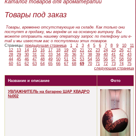
Каталог товаров для ароматерапии
Товары под заказ
Товары, временно отсутствующие на складе. Как только они
поступят в продажу, мы вернём их на основную витрину. Вы
можете отправить нашему оператору запрос по телефону или e-
mail и мы известим вас о поступлении этих товаров.
Страницы:
предыдущая страница
1
2
3
4
5
6
7
8
9
10
11
12
13
14
15
16
17
18
19
20
21
22
23
24
25
26
27
28
29
30
31
32
33
34
35
36
37
38
39
40
41
42
43
44
45
46
47
48
49
50
51
52
53
54
55
56
57
58
59
60
61
62
63
64
65
66
67
68
69
70
71
72
73
74
75
следующая страница
Название и описание
Фото
УВЛАЖНИТЕЛЬ на батарею ШАР КВАДРО
№002