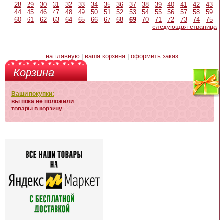
28
29
30
31
32
33
34
35
36
37
38
39
40
41
42
43
44
45
46
47
48
49
50
51
52
53
54
55
56
57
58
59
60
61
62
63
64
65
66
67
68
69
70
71
72
73
74
75
следующая страница
на главную
|
ваша корзина
|
оформить заказ
Корзина
Ваши покупки:
вы пока не положили
товары в корзину