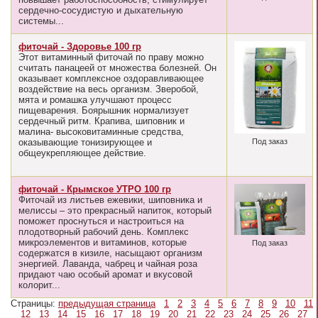
сердечно-сосудистую и дыхательную
системы...
фиточай - Здоровье 100 гр
Этот витаминный фиточай по праву можно
считать панацеей от множества болезней. Он
оказывает комплексное оздоравливающее
воздействие на весь организм. Зверобой,
мята и ромашка улучшают процесс
пищеварения. Боярышник нормализует
сердечный ритм. Крапива, шиповник и
малина- высоковитаминные средства,
оказывающие тонизирующее и
Под заказ
общеукрепляющее действие.
фиточай - Крымское УТРО 100 гр
Фиточай из листьев ежевики, шиповника и
мелиссы – это прекрасный напиток, который
поможет проснуться и настроиться на
плодотворный рабочий день. Комплекс
микроэлементов и витаминов, которые
Под заказ
содержатся в кизиле, насыщают организм
энергией. Лаванда, чабрец и чайная роза
придают чаю особый аромат и вкусовой
колорит...
Страницы:
предыдущая страница
1
2
3
4
5
6
7
8
9
10
11
12
13
14
15
16
17
18
19
20
21
22
23
24
25
26
27