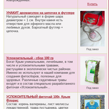
новорожденных.
Купить
УНАКИТ аромакулон на цепочке в футляре
Натуральный самоцвет в форме шара
диаметром = 1 см. Внутри камня есть
отверствие для эфирного масла или
любимых духов. Бархатный футляр +
цепочка.
Под заказ
Успокоительный - сбор 100 гр
Богат Крым уникальными, лечебными, в том
числе и успокоительными травами,
растущими в экологически чистых районах.
Именно их используют в нашей компании для
создания фитосборов, полезных для
здоровья. Различные седативные травы
входят и в состав специально разработанного
фиточая «Успокоительный»...
Под заказ
УСПОКОИТЕЛЬНЫЙ фиточай 100г, Крым
Флорис
Состав: корень валерианы, лист мелиссы
лекарственной, трава пустырника, цветки