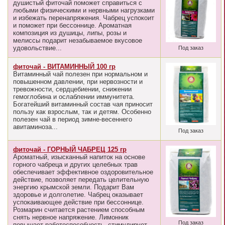
душистый фиточай поможет справиться с
любыми физическими и нервными нагрузками
и избежать перенапряжения. Чабрец успокоит
и поможет при бессоннице. Ароматная
композиция из душицы, липы, розы и
мелиссы подарит незабываемое вкусовое
удовольствие...
Под заказ
фиточай - ВИТАМИННЫЙ 100 гр
Витаминный чай полезен при нормальном и
повышенном давлении, при нервозности и
тревожности, сердцебиении, снижении
гемоглобина и ослаблении иммунитета.
Богатейший витаминный состав чая приносит
пользу как взрослым, так и детям. Особенно
полезен чай в период зимне-весеннего
авитаминоза...
Под заказ
фиточай - ГОРНЫЙ ЧАБРЕЦ 125 гр
Ароматный, изысканный напиток на основе
горного чабреца и других целебных трав
обеспечивает эффективное оздоровительное
действие, позволяет передать целительную
энергию крымской земли. Подарит Вам
здоровье и долголетие. Чабрец оказывает
успокаивающее действие при бессоннице.
Розмарин считается растением способным
снять нервное напряжение. Лимонник
Под заказ
повышает работоспособность, стимулирует