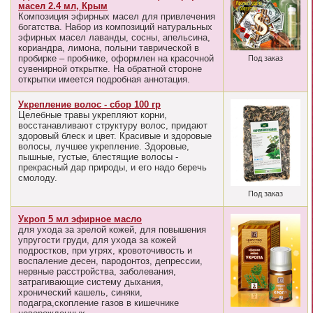
масел 2.4 мл, Крым
Композиция эфирных масел для привлечения
богатства. Набор из композиций натуральных
эфирных масел лаванды, сосны, апельсина,
кориандра, лимона, полыни таврической в
пробирке – пробнике, оформлен на красочной
Под заказ
сувенирной открытке. На обратной стороне
открытки имеется подробная аннотация.
Укрепление волос - сбор 100 гр
Целебные травы укрепляют корни,
восстанавливают структуру волос, придают
здоровый блеск и цвет. Красивые и здоровые
волосы, лучшее укрепление. Здоровые,
пышные, густые, блестящие волосы -
прекрасный дар природы, и его надо беречь
смолоду.
Под заказ
Укроп 5 мл эфирное масло
для ухода за зрелой кожей, для повышения
упругости груди, для ухода за кожей
подростков, при угрях, кровоточивость и
воспаление десен, пародонтоз, депрессии,
нервные расстройства, заболевания,
затрагивающие систему дыхания,
хронический кашель, синяки,
подагра,скопление газов в кишечнике