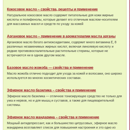
Кокосовое масло – свойства, рецепты и применение
Натуральное кокосовое масло содержит питательные для кожи жирные
кислоты и полифенолы, которые делают его отличным маслом-носителем
для массажных масел и средств по уходу за кожей
Аргановое масло – применение в ароматерапии масла арганы
Аргановое масло богато антиоксидантами, содержит много витамина Е, 8
различных незаменимых жирных кислот, включая линолевую кислоту и
редкие противовоспалительные растительные стерины, которые не
встречаются ни в одном другом масле.
Базовое масло жожоба — свойства и применение
Масло жожоба отлично подходит для ухода за кожей и волосами, оно широко
используется во многих косметических составах.
Эфирное масло базилика – свойства и применение
Эфирное масло базилика — отличное тонизирующее средство не только для
ума и нервов, но и для мышц и суставов, а также для пищеварительной
системы.
Эфирное масло мандарина – свойства и применение
Мощный антидепрессант, как и большинство цитрусовых, эфирное масло
мандарина возглавляет список для повышения настроения и это одно из