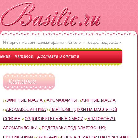
Интернет магазин ароматерапии
›
Каталог
›
Товары под заказ
›
авная
Каталог
Доставка и оплата
Каталог
ЭФИРНЫЕ МАСЛА
АРОМАЛАМПЫ
ЖИРНЫЕ МАСЛА
АРОМАКОСМЕТИКА
ПАРФЮМЫ, ДУХИ НА МАСЛЯНОЙ
ОСНОВЕ
ОЗДОРОВИТЕЛЬНЫЕ СМЕСИ
БЛАГОВОНИЯ,
АРОМАПАЛОЧКИ
ПОДСТАВКИ ПОД БЛАГОВОНИЯ;
СВЕТИЛЬНИКИ
ФИТОЧАИ
СОЛЬ АРОМАТНАЯ НАТУРАЛЬНАЯ